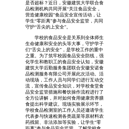
是否超标？近日，安徽建筑大学联合食
品检测机构共同开展“关注食品安全，
营造健康校园”食品安全宣传活动，让
学生“零距离”参与食品安全监管，共同
守护“舌尖的上安全”。
学校的食品安全是关系到全体师生
生命健康和安全的头等大事，守护学子
们“舌尖上的安全”，是学校工作的重中
之重。为了筑牢校园食品安全防线，强
化学生和教职工的食品安全认知，安徽
建筑大学后勤服务集团联合安徽安诺食
品检测服务有限公司开展此次活动。活
动现场，工作人员与同学们进行互动交
流，宣传食品安全知识，对学校食堂食
品安全监管措施和餐饮操作流程进行了
全方位讲解，并对如何食用健康营养膳
食提出科学建议。现场实验展示环节，
学校食品检测室的工作人员还邀请学生
代表参与快速检测各类蔬菜等原材料农
药残留、非法添加等实验，让学生“零
距离”参与食品安全监管，了解学校食