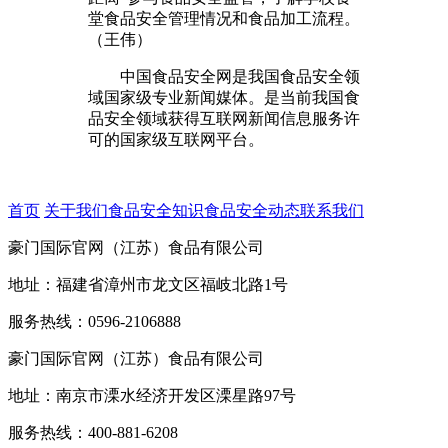
堂食品安全管理情况和食品加工流程。
（王伟）
中国食品安全网是我国食品安全领
域国家级专业新闻媒体。是当前我国食
品安全领域获得互联网新闻信息服务许
可的国家级互联网平台。
首页
关于我们
食品安全知识
食品安全动态
联系我们
豪门国际官网（江苏）食品有限公司
地址：福建省漳州市龙文区福岐北路1号
服务热线：0596-2106888
豪门国际官网（江苏）食品有限公司
地址：南京市溧水经济开发区溧星路97号
服务热线：400-881-6208