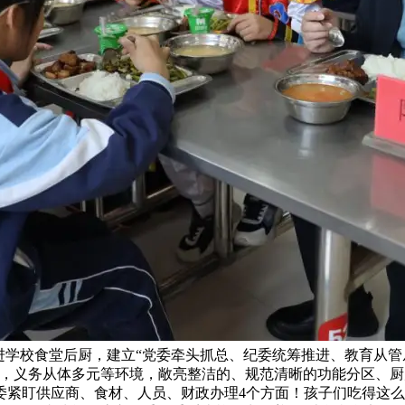
进学校食堂后厨，建立“党委牵头抓总、纪委统筹推进、教育从
广，义务从体多元等环境，敞亮整洁的、规范清晰的功能分区、厨
委紧盯供应商、食材、人员、财政办理4个方面！孩子们吃得这