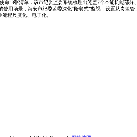
命”3张清单，该市纪委监委系统梳理出笼盖7个本能机能部分、
统的使用场景，海安市纪委监委深化“陪餐式”监视，设置从责监
业流程尺度化、电子化。