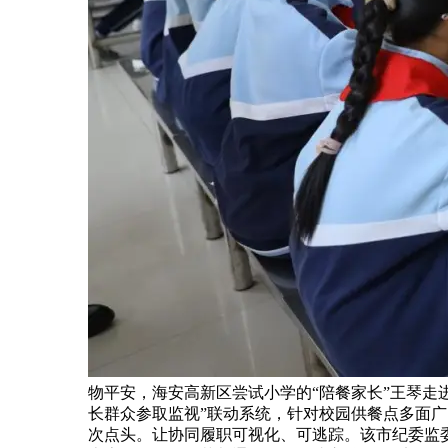
物平安，海安高新区尝试小学的“陪餐家长”王琴走
长群众参取监视”联动系统，针对校园供餐点多面
次点头。让协同履职可视化、可逃踪。该市纪委监