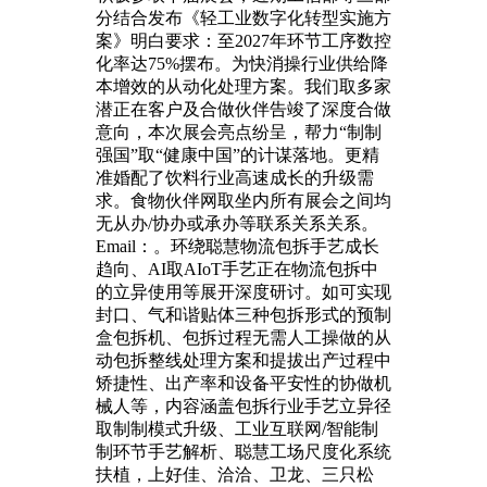
分结合发布《轻工业数字化转型实施方
案》明白要求：至2027年环节工序数控
化率达75%摆布。为快消操行业供给降
本增效的从动化处理方案。我们取多家
潜正在客户及合做伙伴告竣了深度合做
意向，本次展会亮点纷呈，帮力“制制
强国”取“健康中国”的计谋落地。更精
准婚配了饮料行业高速成长的升级需
求。食物伙伴网取坐内所有展会之间均
无从办/协办或承办等联系关系关系。
Email：。环绕聪慧物流包拆手艺成长
趋向、AI取AIoT手艺正在物流包拆中
的立异使用等展开深度研讨。如可实现
封口、气和谐贴体三种包拆形式的预制
盒包拆机、包拆过程无需人工操做的从
动包拆整线处理方案和提拔出产过程中
矫捷性、出产率和设备平安性的协做机
械人等，内容涵盖包拆行业手艺立异径
取制制模式升级、工业互联网/智能制
制环节手艺解析、聪慧工场尺度化系统
扶植，上好佳、洽洽、卫龙、三只松