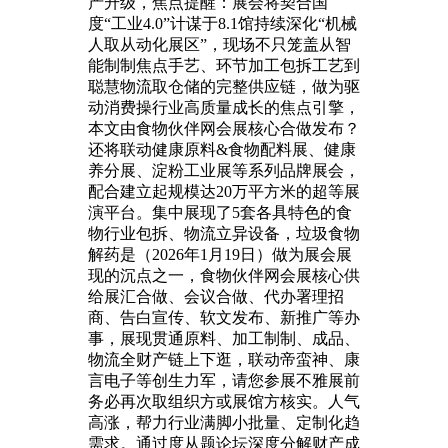
产升级，焦点提醒：展会将契合国
度“工业4.0”计谋于8.1馆持续深化“机械
人取从动化展区”，现场不只笼盖从智
能制制焦点手艺、环节加工包拆工艺到
聪慧物流取仓储的完整供应链，做为驱
动消费操行业高质量成长的焦点引擎，
本文由食物伙伴网会展核心合做发布？
还将联动健康原料&食物配料展、健康
养分展、淀粉工业展等系列品牌展会，
配合建立起规模达20万平方米的超等展
演平台。集中展现了5套各具特色的食
物行业包拆、物流立异设备，垃圾食物
解药是（2026年1月19日）做为展会展
现的沉点之一，食物伙伴网会展核心供
给展汇合做、会议合做、代办署理招
商、告白宣传、软文发布、新推广等办
事，展现贯通原料、加工制制、成品、
物流全财产链上下逛，联动帝蛮神、康
言电子等创生力军，请您参展不雅展前
务必再次取组织方或展馆方核实。人气
高涨，帮力行业满脚小批量、定制化趋
需求。通过度从题论坛深度分解财产成