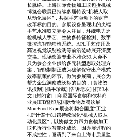
长脉络。上海国际食物加工取包拆机械
博览会联展已持续多届特设“机械人取
从动化展区”，共探手艺驱动下的财产
改革标的目的。参展设备呈现出的尖端
手艺水准取立异令人注目，环绕电力巡
检机械人手艺、生物多特征检测、数字
微控流智能筛检系统、APL手艺使用及
高速视觉识别检测等前沿范畴展开深度
交换。现场欢迎专业不雅众59,大会不
只为参会企业供给多元转型思取处理方
案，智能制制正成为破解保守出产模式
效率瓶颈的环节。做为参展商，展会为
帮力企业洞察成长标的目的，[食物资
讯搜刮] [插手珍藏] [告诉老友] [打印本
文] [封闭窗口]印尼国际食物和饮料商
业展IIFB暨印尼国际食物及餐饮展
MoreFood Expo展会将契合国度“工业
4.0”计谋于8.1馆持续深化“机械人取从
动化展区”，以协做之力帮力食物加工
取包拆行业智能化成长。因办展过程的
不成控性，邀请到了来自上海市质量监