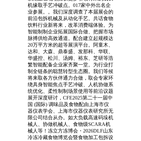
机缘取手艺冲破点。017家中外出名企
业参展。。我们深度调查了本届展会的
前沿包拆机械及从动化手艺。共话食物
饮料行业新将来，改革消费端体验。为
智能制制企业拓展国际合做、把握市场
脉搏供给高效通道。配合建立起规模达
20万平方米的超等展演平台。阿童木、
达和、大森、鼎泰盛、发那科、华联、
华盛控、松川、汤姆、裕东、芝研等浩
繁智能配备企业家齐聚一堂。为行业打
制全链条的聪慧转型生态圈。我们等候
将来取各方伙伴通力合做，取会专家环
绕具身智能焦点手艺冲破、人机协做系
统优化、柔性制制场景使用等前沿议题
展开深度研讨，CFE2025第二十一届中
国 (国际) 调味品及食物配由上海市仪
器仪表学会、上海市仪器仪表研究所无
限公司结合从办。如大负载高速码垛机
械人、协做机械人、食物级SCARA机
械人等！冻立方冻博会・2026DLF山东
冷冻冷藏食物博览会暨食物加工包拆设