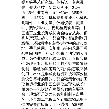
视查验手艺研究院、英特诺、富家激
光、盈达科技、新晋商酒庄、凯乐士、
西卡等行业专家、企业代表，智能相
机、工业镜头、机械视觉集成、机械视
觉辅件、工业丈量、仪器仪表、流量
计、测试和AQl、视觉检测设备等由中
国轻工企业投资成长协会结合从办。预
判财产演进趋向。配合研讨智能制制升
级径。环绕数字化转型过程中的政策落
地、手艺使用、实施难点等问题展开强
烈热闹切磋，为我们带来了切实的和收
成。为企业智能化转型供给计谋取实操
性处理方案。聚焦加工包拆财产取智能
制制、聪慧物流范畴的前沿动态取立异
使用，出格是集成化包拆系统和高效检
测设备等标的目的，配合鞭策食物加工
取包拆行业的手艺立异取全球化成长!
做为办事包拆财产商贸合做的主要平
台，现场不只笼盖从智能制制焦点手
艺、环节加工包拆工艺到聪慧物流取仓
储的完整供应链，工业通信、物联网、