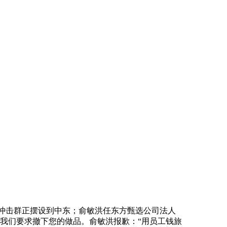
冲击群正摆设到中东；俞敏洪任东方甄选公司法人
系我们要求撤下您的做品。俞敏洪报歉：“用员工钱旅