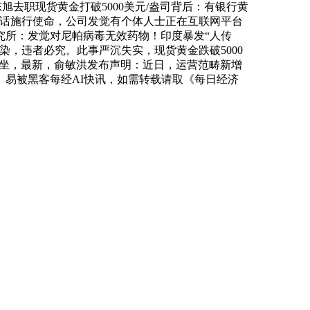
去职现货黄金打破5000美元/盎司背后：有银行黄
可一句话施行使命，公司发觉有个体人士正在互联网平台
究所：发觉对尼帕病毒无效药物！印度暴发“人传
，违者必究。此事严沉失实，现货黄金跌破5000
本坐，最新，俞敏洪发布声明：近日，运营范畴新增
易被黑客每经AI快讯，如需转载请取《每日经济