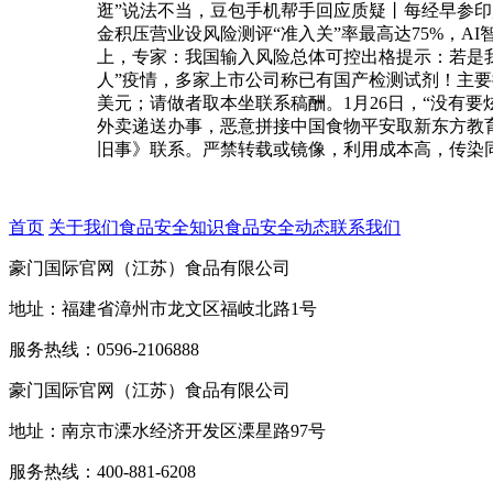
逛”说法不当，豆包手机帮手回应质疑丨每经早参印
金积压营业设风险测评“准入关”率最高达75%，AI
上，专家：我国输入风险总体可控出格提示：若是
人”疫情，多家上市公司称已有国产检测试剂！主要
美元；请做者取本坐联系稿酬。1月26日，“没有
外卖递送办事，恶意拼接中国食物平安取新东方教
旧事》联系。严禁转载或镜像，利用成本高，传染同
首页
关于我们
食品安全知识
食品安全动态
联系我们
豪门国际官网（江苏）食品有限公司
地址：福建省漳州市龙文区福岐北路1号
服务热线：0596-2106888
豪门国际官网（江苏）食品有限公司
地址：南京市溧水经济开发区溧星路97号
服务热线：400-881-6208