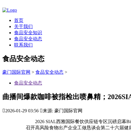
首页
关于我们
食品安全知识
食品安全动态
联系我们
食品安全动态
豪门国际官网
>
食品安全动态
>
食品安全动态
曲播间爆款咖啡被指检出喷鼻精；2026SI

2026-01-29 03:56

来源: 豪门国际官网
2026 SIAL西雅国际餐饮供应链专区沉磅启幕B
召开高风险食物出产企业工做恳谈会第二十六届健康天然