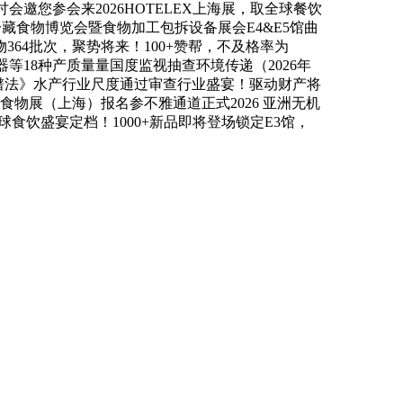
会邀您参会来2026HOTELEX上海展，取全球餐饮
冻冷藏食物博览会暨食物加工包拆设备展会E4&E5馆曲
64批次，聚势将来！100+赞帮，不及格率为
纸容器等18种产质量量国度监视抽查环境传递（2026年
谱法》水产行业尺度通过审查行业盛宴！驱动财产将
际食物展（上海）报名参不雅通道正式2026 亚洲无机
球食饮盛宴定档！1000+新品即将登场锁定E3馆，