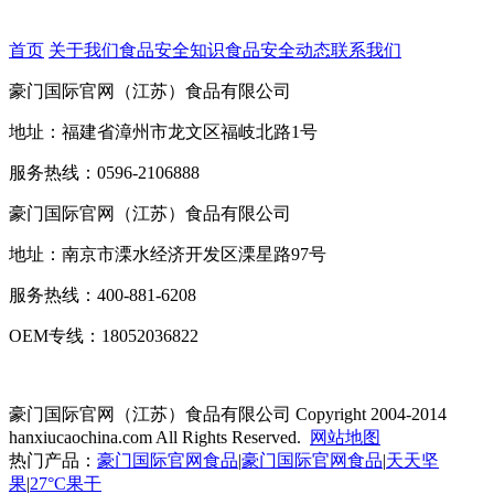
首页
关于我们
食品安全知识
食品安全动态
联系我们
豪门国际官网（江苏）食品有限公司
地址：福建省漳州市龙文区福岐北路1号
服务热线：0596-2106888
豪门国际官网（江苏）食品有限公司
地址：南京市溧水经济开发区溧星路97号
服务热线：400-881-6208
OEM专线：18052036822
豪门国际官网（江苏）食品有限公司
Copyright 2004-2014
hanxiucaochina.com All Rights Reserved.
网站地图
热门产品：
豪门国际官网食品
|
豪门国际官网食品
|
天天坚
果
|
27°C果干