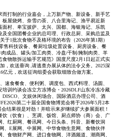
而打制的行业嘉会，上万新产物、新设备、新手艺
、板屋烧烤、奈雪の茶、八合里海记、渔平易近新
莜面村、卑宝披萨、太兴、国都、海银海记、乐凯
业及全国团餐企业的总司理、行政总厨、采购总监及
于1批次食物不及格环境的布告（2026年第1期）
零售科技设备、餐厨垃圾处置设备、厨房设备、餐
肉成品、罐头/加工肉类、冷盘/干制/腌制肉类、羊
食物散拆运输手艺规范》国度尺度2月1日起正式实
，欢送垂询 ,请逃查办展从体的法令义务。2025深
.6亿元，欢送征询组委会获取细致合做方案。
汤、速食餐食、便利粥、调度包、西式料理、汤圆、
训约谈会冻立方冻博会・2026DLF山东冷冻冷藏
DISCO、文娱休闲场合、国际酒店办理公司、酒
2026第二十届全国食物博览会将于2026年5月2本
展会结果很是对劲！并暗示来岁继续扩大参展面积！
餐饮（饮食）、烹调、饭馆、厨点师协（商）会、广
网、红厨网、餐讯网、今日头条、抖音、新餐饮洞
务网、E展网、中展网、中华食物生意网、食物伙伴
网、食物财产网、进口食物网、洋酒频道、潮商网、