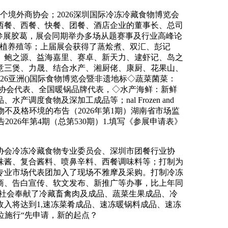
个境外商协会；2026深圳国际冷冻冷藏食物博览会
西餐、西餐、快餐、团餐、酒店企业的董事长、总司
参展胶葛，展会同期举办多场从题赛事及行业高峰论
种植养殖等；上届展会获得了蒸烩煮、双汇、彭记
、鲍之源、益海嘉里、赛卓、新天力、逮虾记、岛之
意三煲、力晟、结合水产、湘厨佬、康厨、花果山、
26亚洲()国际食物博览会暨非遗地标◇蔬菜菌菜：
协会代表、全国暖锅品牌代表，◇水产海鲜：新鲜
食物及深加工成品等；nal Frozen and
管局关于1批次食物不及格环境的布告（2026年第1期）湖南省市场监
2026年第4期（总第530期）1.填写《参展申请表》
会冷冻冷藏食物专业委员会、深圳市团餐行业协
味酱、复合酱料、喷鼻辛料、西餐调味料等；打制为
个专业市场代表团加入了现场不雅摩及采购。打制冷冻
招商、告白宣传、软文发布、新推广等办事，比上年同
，为全社会奉献了冷藏畜禽肉及成品、蔬菜生果成品、冷
收入将达到1,速冻菜肴成品、速冻暖锅料成品、速冻
位施行“先申请，新的起点？