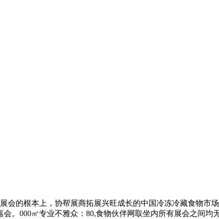
会的根本上，协帮展商拓展兴旺成长的中国冷冻冷藏食物市场。
会。000㎡专业不雅众：80,食物伙伴网取坐内所有展会之间均