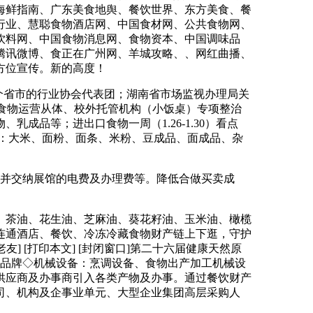
海鲜指南、广东美食地舆、餐饮世界、东方美食、餐
行业、慧聪食物酒店网、中国食材网、公共食物网、
饮料网、中国食物消息网、食物资本、中国调味品
腾讯微博、食正在广州网、羊城攻略、、网红曲播、
方位宣传。新的高度！
个省市的行业协会代表团；湖南省市场监视办理局关
周边食物运营从体、校外托管机构（小饭桌）专项整治
品等；进出口食物一周（1.26-1.30）看点
食材：大米、面粉、面条、米粉、豆成品、面成品、杂
并交纳展馆的电费及办理费等。降低合做买卖成
油、茶油、花生油、芝麻油、葵花籽油、玉米油、橄榄
将连通酒店、餐饮、冷冻冷藏食物财产链上下逛，守护
] [打印本文] [封闭窗口]第二十六届健康天然原
平易近办事品牌◇机械设备：烹调设备、食物出产加工机械设
供应商及办事商引入各类产物及办事。通过餐饮财产
司、机构及企事业单元、大型企业集团高层采购人