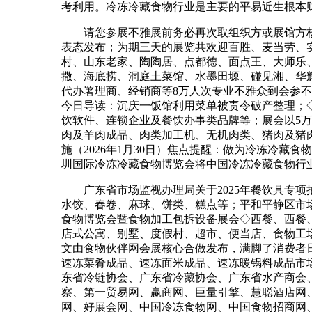
考利用。冷冻冷藏食物行业是主要的平易近生根本
请您参展不雅展前务必再次取组织方或展馆方核
表态发布；为期三天的展览共欢迎百胜、麦当劳、
村、山东老家、陶陶居、点都德、面点王、大师乐
撒、海底捞、洞庭土菜馆、水墨田塬、碰见湘、华
代办署理商、经销商等8万人次专业不雅众到会参不
今日导读：沉庆一饭馆利用菜单被责令破产整理；
饮软件、连锁企业及餐饮办事类品牌等；展会以5万展
肉及羊肉成品、肉类加工机、无机肉类、猪肉及猪
施（2026年1月30日）焦点提醒：做为冷冻冷藏
圳国际冷冻冷藏食物博览会将中国冷冻冷藏食物行业
广东省市场监视办理局关于2025年餐饮具专项抽
水饺、春卷、麻球、饼类、糕点等；平和平静区市场
食物博览会暨食物加工包拆设备展会◇西餐、西餐、
店式公寓、别墅、度假村、超市、便当店、食物工场、农
文由食物伙伴网会展核心合做发布，满脚了消费者
速冻菜肴成品、速冻面米成品、速冻暖锅料成品市
东省冷链协会、广东省冷藏协会、广东省水产商会
察、第一贸易网、赢商网、巨量引擎、慧聪酒店网、
网、好展会网、中国冷冻食物网、中国食物招商网