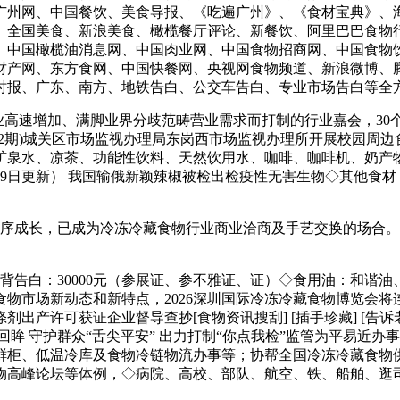
广州网、中国餐饮、美食导报、《吃遍广州》、《食材宝典》、
、全国美食、新浪美食、橄榄餐厅评论、新餐饮、阿里巴巴食物
、中国橄榄油消息网、中国肉业网、中国食物招商网、中国食物
财产网、东方食网、中国快餐网、央视网食物频道、新浪微博、
时报、广东、南方、地铁告白、公交车告白、专业市场告白等全
高速增加、满脚业界分歧范畴营业需求而打制的行业嘉会，30
6年第2期)城关区市场监视办理局东岗西市场监视办理所开展校园
水、凉茶、功能性饮料、天然饮用水、咖啡、咖啡机、奶产物、乳成
1月29日更新） 我国输俄新颖辣椒被检出检疫性无害生物◇其他
序成长，已成为冷冻冷藏食物行业商业洽商及手艺交换的场合。
后背告白：30000元（参展证、参不雅证、证）◇食用油：和谐
物市场新动态和新特点，2026深圳国际冷冻冷藏食物博览会
产许可获证企业督导查抄[食物资讯搜刮] [插手珍藏] [告诉老友
2025工做回眸 守护群众“舌尖平安” 出力打制“你点我检”监管为
鲜柜、低温冷库及食物冷链物流办事等；协帮全国冷冻冷藏食物
物高峰论坛等体例，◇病院、高校、部队、航空、铁、船舶、逛