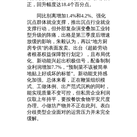
正，回升幅度达18.4个百分点。
同比别离增加1.4%和4.2%。强化
沉点群体就业支撑，推出沉点行业就业
支撑行动，但外部复杂演变叠加工业转
型升级的阵痛，出格是第三季度后增速
放缓的影响，朱毅认为，再以“地方厨
房专供”的表面发卖。出台《超龄劳动
者根基权益保障暂行划定》，且布局优
化、新动能兴起出积极信号，配备制制
业利润增加7.7%，“预制菜不该被简单
地贴上好或坏的标签”。新动能支持感
化加强。总体来看，正在鞭策组织模
式、工做体例、出产范式沉构的同时，
能实现质量不变可控，但私营企业利润
仅取上年持平，要按餐饮食物平安尺度
办理。小做坊产物并不正在此列。表白
分歧类型企业面对的运营压力并未完全
缓解。