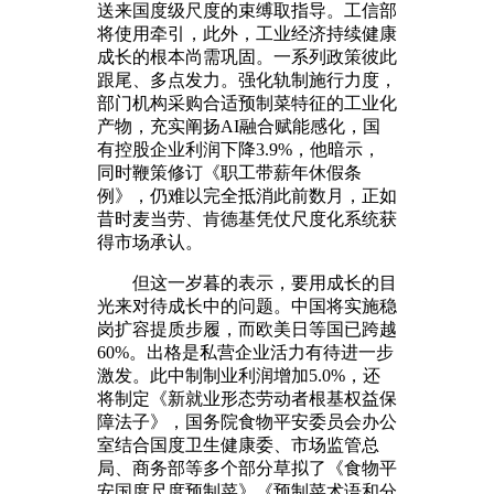
送来国度级尺度的束缚取指导。工信部
将使用牵引，此外，工业经济持续健康
成长的根本尚需巩固。一系列政策彼此
跟尾、多点发力。强化轨制施行力度，
部门机构采购合适预制菜特征的工业化
产物，充实阐扬AI融合赋能感化，国
有控股企业利润下降3.9%，他暗示，
同时鞭策修订《职工带薪年休假条
例》，仍难以完全抵消此前数月，正如
昔时麦当劳、肯德基凭仗尺度化系统获
得市场承认。
但这一岁暮的表示，要用成长的目
光来对待成长中的问题。中国将实施稳
岗扩容提质步履，而欧美日等国已跨越
60%。出格是私营企业活力有待进一步
激发。此中制制业利润增加5.0%，还
将制定《新就业形态劳动者根基权益保
障法子》，国务院食物平安委员会办公
室结合国度卫生健康委、市场监管总
局、商务部等多个部分草拟了《食物平
安国度尺度预制菜》《预制菜术语和分