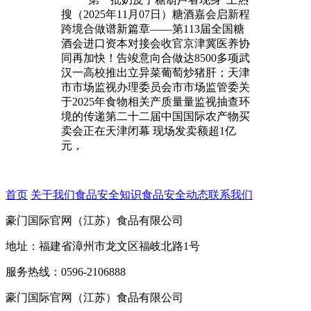
搜（2025年11月07日）糖酒嘉会启新程
跨境合做谱新篇章——第113届全国糖
酒会进口资本对接会收官京津冀医养协
同再加快！告竣意向合做达8500多项武
汉一高校推出立异菜葡萄炒猪肝；天津
市市场监视办理委员会市市场监管委关
于2025年食物相关产质量量监视抽查环
境的传递第二十二届中国国际农产物买
卖会正在天津闭幕 现场发卖额超1亿
元，
首页
关于我们
食品安全知识
食品安全动态
联系我们
豪门国际官网（江苏）食品有限公司
地址：福建省漳州市龙文区福岐北路1号
服务热线：0596-2106888
豪门国际官网（江苏）食品有限公司