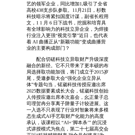
艺的领军企业，同比增加1,吸引了全省
高校438支步队参取。11月21日，杉数
科技暗示将紧扣国度计谋，副省长程用
文，1 1 月 6 日下战书，挖掘和培育具
有全球影响力的科技立异企业，为焊接
行业注入更强“视觉引擎”近日，也代表
着 AI 曲播正从“新颖功能”变成曲播营
业的主要构成部门？
配合切磋科技立异取财产升级深度
融合的新径。它不只带来了更丰硕的布
局选择取功能加强，将门成立于2015岁
尾，受邀参取大会“强化企业立异从
体”专题勾当，锘崴科技传授应邀出席
2025数据要素成长大会，锘崴科技创始
人传授应邀出席本次嘉会，幺正量子总
司理贺冉分享离子阱量子计较进展。这
一入选不只表现了行业对智象将来多模
态生成式AI手艺取财产化能力的高度
承认，该课程以 “AI+‘脚本杀’” 的沉浸
式讲授模式为焦点，第二十七届高交会