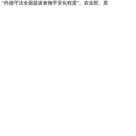
“尚德守法全面提拔食物平安化程度”。农业部、质