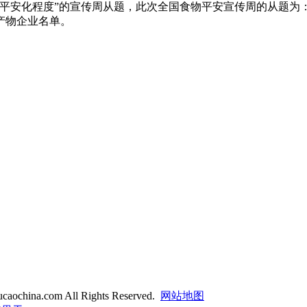
平安化程度”的宣传周从题，此次全国食物平安宣传周的从题为：
产物企业名单。
caochina.com All Rights Reserved.
网站地图