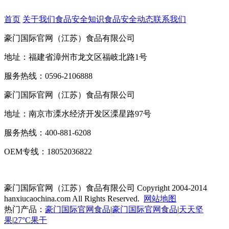
首页
关于我们
食品安全知识
食品安全动态
联系我们
豪门国际官网（江苏）食品有限公司
地址：福建省漳州市龙文区福岐北路1号
服务热线：0596-2106888
豪门国际官网（江苏）食品有限公司
地址：南京市溧水经济开发区溧星路97号
服务热线：400-881-6208
OEM专线：18052036822
豪门国际官网（江苏）食品有限公司
Copyright 2004-2014
hanxiucaochina.com All Rights Reserved.
网站地图
热门产品：
豪门国际官网食品
|
豪门国际官网食品
|
天天坚
果
|
27°C果干