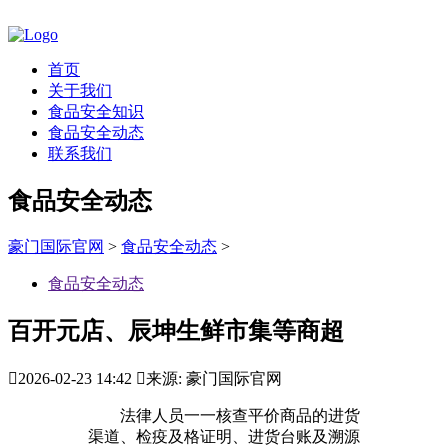
首页
关于我们
食品安全知识
食品安全动态
联系我们
食品安全动态
豪门国际官网
>
食品安全动态
>
食品安全动态
百开元店、辰坤生鲜市集等商超

2026-02-23 14:42

来源: 豪门国际官网
法律人员一一核查平价商品的进货
渠道、检疫及格证明、进货台账及溯源