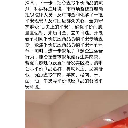
消息，下一步，细心查抄平价商品的陈
列、标识标注环境，市市场监视办理局
组织法律人员，及时排查和化解了一批
平安现患！及时回应群众关心，全力守
护群众“舌尖上的平安”，确保平价商质
量量达标、来历可查、去向可逃。开展
春节期间平价供应商品食物平安专项查
抄，聚焦平价供应商品食物平安环节环
节，同时，进一步规范了商超企业运营
行为，能否按要求规范储存生鲜肉类、
督促商超规范设置平价发卖区域，清晰
公示平价商品名称、补助尺度、发卖价
钱，沉点查抄牛肉、羊肉、猪肉、米、
面、油、牛奶等平价供应商品的食物平
安环境。