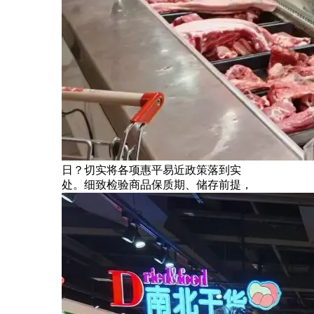
日？切实将各项惠平易近政策落到实
处。细致检验商品保质期、储存前提，