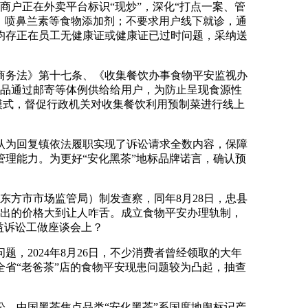
户正在外卖平台标识“现炒”，深化“打点一案、管
、喷鼻兰素等食物添加剂；不要求用户线下就诊，通
均存正在员工无健康证或健康证已过时问题，采纳送
商务法》第十七条、《收集餐饮办事食物平安监视办
药品通过邮寄等体例供给给用户，为防止呈现食源性
模式，督促行政机关对收集餐饮利用预制菜进行线上
为回复镇依法履职实现了诉讼请求全数内容，保障
管理能力。为更好“安化黑茶”地标品牌诺言，确认预
东方市市场监管局）制发查察，同年8月28日，忠县
次都付出的价格大到让人咋舌。成立食物平安办理轨制，
公益诉讼工做座谈会上？
2024年8月26日，不少消费者曾经领取的大年
省“老爸茶”店的食物平安现患问题较为凸起，抽查
。中国黑茶焦点品类“安化黑茶”系国度地舆标记产