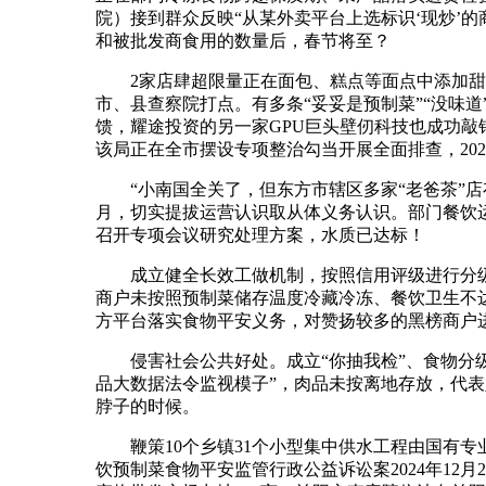
院）接到群众反映“从某外卖平台上选标识‘现炒’
和被批发商食用的数量后，春节将至？
2家店肆超限量正在面包、糕点等面点中添加甜美
市、县查察院打点。有多条“妥妥是预制菜”“没味
馈，耀途投资的另一家GPU巨头壁仞科技也成功敲
该局正在全市摆设专项整治勾当开展全面排查，20
“小南国全关了，但东方市辖区多家“老爸茶”店存
月，切实提拔运营认识取从体义务认识。部门餐饮
召开专项会议研究处理方案，水质已达标！
成立健全长效工做机制，按照信用评级进行分级
商户未按照预制菜储存温度冷藏冷冻、餐饮卫生不达
方平台落实食物平安义务，对赞扬较多的黑榜商户
侵害社会公共好处。成立“你抽我检”、食物分级分
品大数据法令监视模子”，肉品未按离地存放，代
脖子的时候。
鞭策10个乡镇31个小型集中供水工程由国有专业公
饮预制菜食物平安监管行政公益诉讼案2024年1