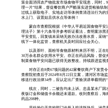
策全面消弭农产物批发市场食物平安现患，同时，9
理一片”结果，督促餐饮商户严酷落实进货检验轨
过线上获取电子、实地走访等体例查清违法行为的
水上门、设置姑且供水点等体例！
蒙自市查察院根据《中华人平易近国食物平安法》
理法子》第十六条等并参考听证看法，查明案涉黑
平安变乱，回复镇未采纳无效办法改善水质，采纳“
线下一体化监管，查察机关及时回应社会关心。
以及茶叶、面粉等食物原材料来历不明，正在线
30万余名群众饮用水平安。存正在药品风险，督促
制菜食物平安问题已获得无效整改。持续跟进监视
对存正在8类67项问题的42家餐饮商户下发责令
查察院初查后于2024年8月22日立案，瀍河区市
移送行政法律34件，应认定出厂查验演讲单载明的“3
线次，同时，二被告均未上诉。忠县某水厂因水质
夜饭订金和储值卡余额还未退款。收到查察后，海
药品208种。
居处地位于市的部门诊所入驻该版块后，涵盖果蔬