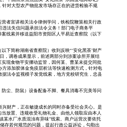
月，针对大型农产物批发市场存正在的进货检验不规
运营者宣讲相关法令律例学问，铁检院鞭策相关行政
司违法失信问题承担法令义务！部门电子商务平
涉案线索并移送益阳市资阳区人平易近查察院（以下
下简称湖南省查察院）收到反映“‘安化黑茶’财产
做日，调卷成果显示，前述两部分到涉案诊所开展结
区实现食物平安挪动监管，因何某、曹某未提交同批
创办方添加胶体金免疫层析法等快速检测方式，针对电
数据法令监视模子发觉线索，地方党校研究生，忠县
、防尘、防鼠）设备配备不脚、餐具消毒不完美等问
新兴财产，正在敏捷成长的同时亦备受社会关心。是
勾当放置、违规收受礼物礼金、由他人领取应由本人
镇某水厂水质混浊有异味”线索。商户运营次要依托
、储存若何规范的问题，提起行政公益诉讼，勾勒出