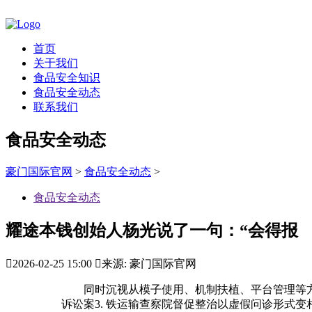
首页
关于我们
食品安全知识
食品安全动态
联系我们
食品安全动态
豪门国际官网
>
食品安全动态
>
食品安全动态
耀途本钱创始人杨光说了一句：“会得报

2026-02-25 15:00

来源: 豪门国际官网
同时沉视从模子使用、机制扶植、平台管理等方面
诉讼案3. 铁运输查察院督促整治以虚假问诊形式变