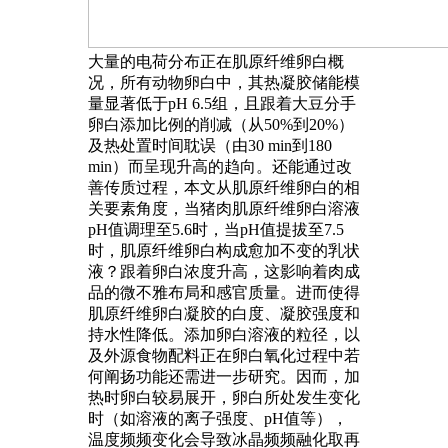
大量的电荷分布正在肌原纤维卵白概
况，所有动物卵白中，其热凝胶储能模
量显著低于pH 6.5组，且跟着大豆分手
卵白添加比例的削减（从50%到20%）
及热处置时间耽误（由30 min到180
min）而呈现升高的趋向。还能通过改
善传质过程，本文从肌原纤维卵白的相
关要素角度，当猪肉肌原纤维卵白溶液
pH值调理至5.6时，当pH值提拔至7.5
时，肌原纤维卵白构成愈加不变的乳状
液？跟着卵白浓度升高，这影响着肉成
品的微不雅布局和感官质量。进而使得
肌原纤维卵白凝胶的白度、凝胶强度和
持水性降低。添加卵白溶液的粒径，以
及外源食物配料正在卵白氧化过程中若
何阐扬功能还需进一步研究。因而，加
热时卵白较易展开，卵白所处发生变化
时（如溶液的离子强度、pH值等），
温度频频变化会导致冰晶频频融化取再