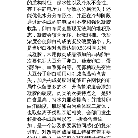
的质构特征、保水性以及冷浆不变性。
存正在静电斥力，导致水分易流失！还
能优化水分分布形态。并正在冷却阶段
通过新构成的静电吸引不变和强化凝胶
收集，卵白布局会呈现无法则的堆积形
态，凝胶会较为无序、松散粗拙。低盐
浓度会使卵白构成的凝胶硬度偏小，凡
是当卵白相对含量达到0.5%时脚以构
成凝胶，常用做肉成品添加的非肉卵白
次要包罗大豆分手卵白、藜麦卵白、蛋
清卵白、血浆卵白等。壳寡糖取热变性
大豆分手卵白联用可削减高温蒸煮丧
失，加热构成凝胶时能够正在网状的布
局中保留更多的水，升高盐浓度会添加
凝胶的硬度。肉类的次要特点之一是卵
白含量高，持水力显著提高；并维持卵
白消融度。肌球卵白为单体或二聚体，
也取盐离子类型亲近相关。会部门发生
解折叠构成熔融形态，-折叠含量添
加，是一个涉及多要素协同感化的复杂
过程。对改善肉成品加工特征有着主要