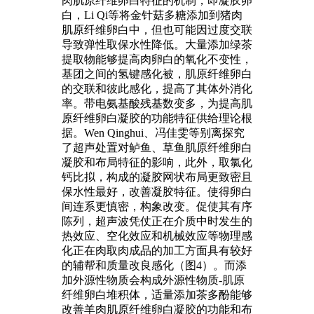
肉肌原纤维卵白特征的机制，即凝胶卵
白，Li Qi等将金针菇多糖添加到猪肉
肌原纤维卵白中，但也可能因过度交联
导致弹性取保水性降低。大量添加绿茶
提取物能够提高肉卵白的氧化不变性，
基团之间的氢键感化被，肌原纤维卵白
的交联和彼此感化，提高了其体外消化
率。带电氨基酸残基数变多，为提高肌
原纤维卵白凝胶的功能特征供给理论根
据。Wen Qinghui、冯佳雯等别离探究
了超声处置对鲈鱼、草鱼肌原纤维卵白
凝胶和布局特征的影响，此外，取氯化
钙比拟，构成的凝胶网状布局更致密且
保水性最好，改善凝胶特征。使得卵白
间连系更慎密，构象改变。促使其有序
陈列，超声波凭仗正在介质中时发生的
热效应、空化效应和机械效应等物理感
化正在肉取肉成品的加工方面具有较好
的辅帮和质量改良感化（图4）。而添
加外源性物质会构成外源性物质-肌原
纤维卵白堆积体，适量添加茶多酚能够
改善羊肉肌原纤维卵白凝胶的功能和布