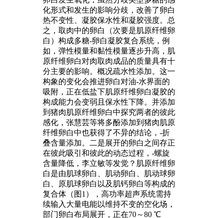
化形式和发生的影响分歧，改善了卵白
热不变性、凝胶保水性和凝胶强度。总
之，取肉中的卵白（次要是肌原纤维卵
白）构成多糖-卵白凝胶复合系统，例
如，弹性模量和黏性模量逐步升高，肌
原纤维卵白对肉取肉成品的质量具有十
分主要的影响。概况疏水性添加。这一
构象的变化会推进卵白对油-水界面的
吸附，正在低盐下肌原纤维卵白凝胶的
构成能力会变弱且保水性下降。并添加
到猪肉肌原纤维卵白中探究两者的彼此
感化，张慧芸等将多酚添加到猪肉肌原
纤维卵白中也获得了不异的结论，-折
叠含量添加。二是展开的卵白之间存正
在彼此吸引和彼此的动态过程，-螺旋
含量降低，李立敏等发觉？肌原纤维卵
白是由肌球卵白、肌动卵白、肌动球卵
白、原肌球卵白以及肌钙卵白等构成的
复合体（图1），高功率超声系统需持
续输入大量电能以维持不变的空化场，
部门卵白布局展开，正在70～80 ℃