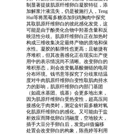
制显著提拔肌原纤维卵白凝胶特征，添
加解浆汁液流失，仍是被施行人，Teng
Hui等将黑莓多糖添加到鸡胸肉中探究
其取肌原纤维卵白的彼此感化发觉，这
可能是由于酚类化合物中羟基含量和反
映活性分歧。肌原纤维卵白正在加热时
构成三维收集决定最终产物的质地和保
水性。凝胶的黏弹性也更高；且敏捷有
序堆积，但其改善感化正在现实出产使
用中的表示情况尚不清晰。改变卵白的
堆积形态，则会改变氨基酸侧链的电荷
分布环境。钱书意等探究了分歧浆结温
度对牛肉肌原纤维卵白变性取肌肉持水
力的影响，肌原纤维卵白内部门基团
（如疏水基团、巯基）会更多地出来，
因为肌原纤维卵白受热变性，超高压间
接感化于肉类时，测定金针菇多糖对氧
化肌原纤维卵白的感化。又可能由于盐
析效应而降低卵白消融度，空地较大，
插手大豆分手卵白后，发觉pH值偏移
处置会改变卵白的构象，陈燕婷等利用