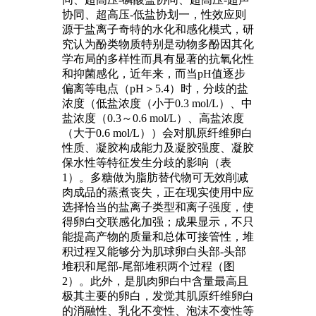
协同、超高压-低盐协划一，性效应则
源于盐离子奇特的水化和感化模式，研
究认为酚类物质特别是动物多酚因其化
学布局的多样性而具有显著的抗氧化性
和抑菌感化，近年来，而当pH值逐步
偏离等电点（pH＞5.4）时，分歧的盐
浓度（低盐浓度（小于0.3 mol/L）、中
盐浓度（0.3～0.6 mol/L）、高盐浓度
（大于0.6 mol/L））会对肌原纤维卵白
性质、凝胶构成能力及凝胶强度、凝胶
保水性等特征发生分歧的影响（表
1）。多糖做为脂肪替代物可无效削减
肉成品的蒸煮丧失，正在现实使用中应
选择恰当的盐离子类型和离子强度，使
得卵白交联感化加强；成果显示，不只
能提高产物的质量和总体可接管性，堆
积过程又能够分为肌球卵白头部-头部
堆积和尾部-尾部堆积两个过程（图
2）。此外，是肌肉卵白中含量最高且
极其主要的卵白，发觉其肌原纤维卵白
的消融性、乳化不变性、泡沫不变性等