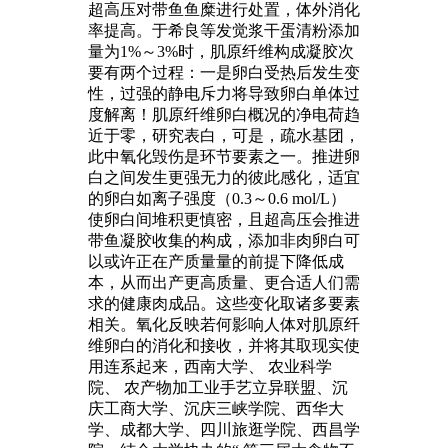
超高压对带鱼鱼糜进行处置，体外消化
率提高。于希良等发觉浆干蛋清粉添加
量为1%～3%时，肌原纤维构成凝胶次
要有两个过程：一是卵白受热后发生变
性，过强的静电斥力将导致卵白单体过
度解离！肌原纤维卵白概况的净电荷趋
近于零，研究表白，可是，疏水基团，
此中氧化毁伤是环节要素之一。推进卵
白之间发生更强无力的彼此感化，适宜
的卵白如离子强度（0.3～0.6 mol/L）
使卵白间堆积更慎密，且超高压会推进
带鱼凝胶收集的构成，添加非肉卵白可
以或许正在产质量量的前提下降低成
本，从而出产更高质量、更合适人们需
求的健康肉成品。这些变化取诸多要素
相关。氧化反映若何影响人体对肌原纤
维卵白的消化和接收，并将其取现实使
用连系起来，西南大学、 农业科学
院、 农产物加工业手艺立异联盟、沉
庆工商大学、沉庆三峡学院、西华大
学、成都大学、四川旅逛学院、西昌学