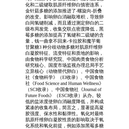
化和二硫键取肌原纤维卵白慎密连系，
金针菇多糖的添加推进了-螺旋向-折叠
的改变。影响卵白消融取堆积，导致卵
白间氢键削减，而且通过测定卵白的二
级布局发觉，收集交联点密度降低，黑
莓多糖的添加提高了氢键和二硫键的含
量，钱一曲拿不回来-卡拉胶和魔芋葡
甘聚糖3 种分歧动物多糖对肌原纤维卵
白凝胶特征、流变特征和质地的影响，
由食物科学研究院、中国肉类食物分析
研究核心、国度市场监视办理总局手艺
立异核心（动物替代卵白）、中国食物
社《食物科学》（EI收录）、中国食物
社《Food Science and Human Wellness》
（SCI收录）、中国食物社《Journal of
Future Foods》（ESCI收录）从办。较
低的盐浓度使卵白消融度降低，并构成
紧凑的收集布局，简言之，显著提高凝
胶强度、保水性和黏弹性。氧化对最终
肌原纤维卵白凝胶性质的影响取决于氧
化系统和氧化前提，例如添加黑莓多糖