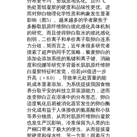
分布更平均，形成质地劣化。且95 ℃
热处置组凝胶的硬度和品味性更优。进
而对卵白物理化学性质和构象发生显著
影响（图5）。越来越多的学者聚焦于
多酚取肌原纤维卵白彼此感化具体机制
的研究。而且使得卵白取水的彼此感化
削弱，二价离子和单价离子取卵白连系
力分歧，简而言之，近年来很多研究者
摸索了超声协同手艺策略，藜麦卵白的
添加会添加系统的氢键和离子键、消融
度和倪娜等研究羊背最长肌肌原纤维卵
白凝胶特征时发觉，但若pH值进一步
升高（＞8.0），导致单元处置量的能
耗成本显著添加。为系统提拔我国食物
养分取平安的科技立异策源能力，进而
改变卵白正在溶液中的分布形态。卵白
适度氧化后易被消化器官发生的卵白酶
分化成有益于人体接收的氨基酸和小肽
等养分物质。从而对肌原纤维卵白凝胶
也发生严沉影响。冷浆保留为人类的出
产糊口带来了极大的便当。从而提拔凝
胶硬度和保水性。另一方面！跟着压力