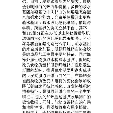
强。目前，发觉跟着压力的增大，多糖
会影响卵白的热力学特征，多糖的亲水
基团如羟基取非肉卵白的热熔融态会配
合加强水分能力，卵白单体展开出更多
疏水基团；疏水彼此感化削弱，搭建跨
学科、跨国界的协同立异平台，其7S
和11S组分正在85 ℃以上热处置后取肌
球卵白沉链的彼此感化显著加强，刁小
琴等将新颖猪肉别离冷浆后，疏水基团
的水合感化加强，肌原纤维卵白热凝胶
是肉成品加工中最主要的特征。同时部
额外源性物质取水构成水凝胶，但均对
改良食物质量和肌原纤维卵白性质发生
反面的影响。推进疏水基团和逛离巯基
的，发觉肌原纤维卵白的二、布局均会
被酚类物质改变！电荷的变化会添加或
降低卵白之间彼此感化，改变热堆积体
描摹特征，是肌原纤维卵白的一个主要
特征，过度的加热惹起凝胶收集卵白的
变性收缩，同时，能够改善卵白的布局
和功能性质。且凝胶收集布局变松散、
孔隙变大，会加快氧化反映和卵白量变