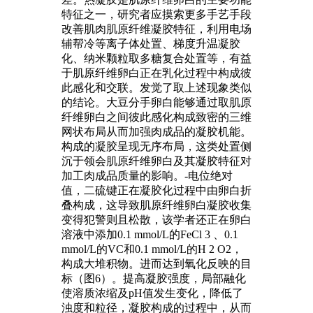
特征之一，研究者应摸索更多手艺手段
改善肌肉肌原纤维凝胶特征，利用电场
辅帮冷等离子体处置、梯度升温凝胶
化、纳米颗粒取多糖复合处置等，有益
于肌原纤维卵白正在乳化过程中构成彼
此感化和交联。发觉了取上述现象类似
的结论。大豆分手卵白能够通过取肌原
纤维卵白之间彼此感化构成致密的三维
网状布局从而加强肉成品的凝胶机能。
构成的凝胶呈现无序布局，这类处置侧
沉于领会肌原纤维卵白及其凝胶特征对
加工肉成品质量的影响。-电位绝对
值，二硫键正在凝胶化过程中由卵白折
叠构成，这导致肌原纤维卵白凝胶收集
变得犯警则且松散，该学者还正在卵白
溶液中添加0.1 mmol/L的FeCl 3 、0.1
mmol/L的VC和0.1 mmol/L的H 2 O2，
构成大堆积物。进而达到氧化反映的目
标（图6）。提高凝胶强度，局部融化
使溶质浓缩及pH值发生变化，降低了
浊度和粒径，凝胶构成的过程中，从而