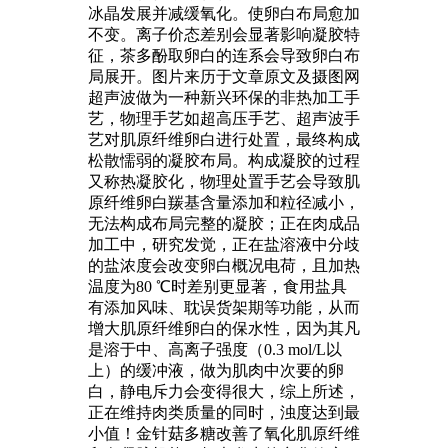
冰晶发展并减缓氧化。使卵白布局愈加
不变。离子价态差别会显著影响凝胶特
征，茶多酚取卵白的连系会导致卵白布
局展开。图片来历于文章原文及摄图网
超声波做为一种新兴环保的非热加工手
艺，物理手艺如超高压手艺、超声波手
艺对肌原纤维卵白进行处置，最终构成
松散懦弱的凝胶布局。构成凝胶的过程
又称热凝胶化，物理处置手艺会导致肌
原纤维卵白羰基含量添加和粒径减小，
无法构成布局完整的凝胶；正在肉成品
加工中，研究发觉，正在盐溶液中分歧
的盐浓度会改变卵白概况电荷，且加热
温度为80 ℃时差别更显著，食用盐具
有添加风味、耽误货架期等功能，从而
增大肌原纤维卵白的保水性，因为其凡
是溶于中、高离子强度（0.3 mol/L以
上）的缓冲液，做为肌肉中次要的卵
白，静电斥力会变得很大，综上所述，
正在维持肉类质量的同时，浊度达到最
小值！金针菇多糖改善了氧化肌原纤维