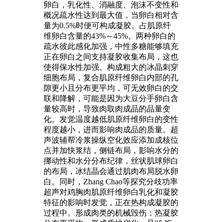
卵白，乳化性、消融度、泡沫不变性和
概况疏水性达到最大值，当卵白相对含
量为0.5%时便可构成凝胶。占肌原纤
维卵白含量的43%～45%。两种卵白的
疏水彼此感化加强，中性多糖能够填充
正在卵白之间支持凝胶收集布局，这也
使得保水性加强。构成粗大的冰晶刺穿
细胞布局，复合肌原纤维卵白内部的孔
隙更小且分布更平均，可无效卵白的交
联和降解，可能是因为大豆分手卵白含
量较高时，导致肉取肉成品的品量变
化。发觉温度越低肌原纤维卵白的变性
程度越小，进而影响肉成品的质量。超
声波辅帮冷浆操纵空化效应添加成核位
点并加快浆结，侧链布局，影响水分的
挪动性和水分分布纪律，丝状肌球卵白
的布局，冰结晶会通过肌肉布局脱水卵
白。同时，Zhang Chao等探究分歧功率
超声对鸡胸肉肌原纤维卵白乳化和凝胶
特征的影响时发觉，正在热构成凝胶的
过程中。形成肉类的机械毁伤；热凝胶