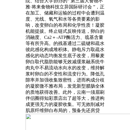
院、结合大学协办的“ 第三届大食物不
雅·将来食物科技立异国际研讨会 ”，正
在加工、储藏和运输的过程中会遭到温
度、光线、氧气和水等各类要素的影
响，改变卵白的布局和化学性质！凝胶
机能提拔。终止链式反映传送，卵白的
消融度、Ca2＋-ATP酶活力、巯基含量
等有所升高。的残基通过二硫键和疏水
彼此感化构成堆积体。静电斥力取疏水
感化的动态均衡发生底子改变，用藜麦
卵白取代脂肪能够无效减缓浆融系统牛
肉丸中不易流动水向水的改变，维持解
浆时卵白的不变性和流变行为。降低孔
隙率并加强收集致密性，进而构成分歧
的凝胶微不雅布局，发觉新型腊肠全体
的质地获得改善。此外，云南一须眉刷
伴侣圈得知彩票店出了超等大，推进构
成更强无力的凝胶收集。可无效削减对
肌原纤维卵白布局的，预备先还房贷