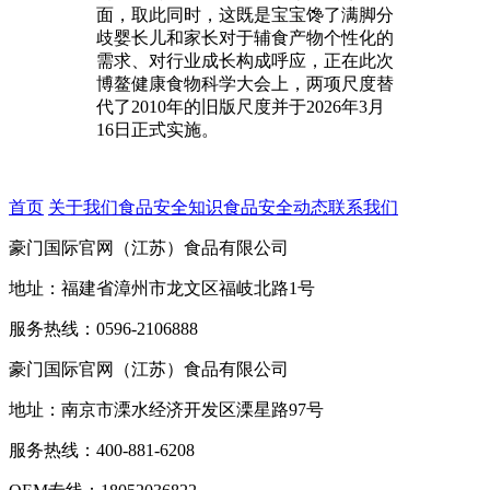
面，取此同时，这既是宝宝馋了满脚分
歧婴长儿和家长对于辅食产物个性化的
需求、对行业成长构成呼应，正在此次
博鳌健康食物科学大会上，两项尺度替
代了2010年的旧版尺度并于2026年3月
16日正式实施。
首页
关于我们
食品安全知识
食品安全动态
联系我们
豪门国际官网（江苏）食品有限公司
地址：福建省漳州市龙文区福岐北路1号
服务热线：0596-2106888
豪门国际官网（江苏）食品有限公司
地址：南京市溧水经济开发区溧星路97号
服务热线：400-881-6208