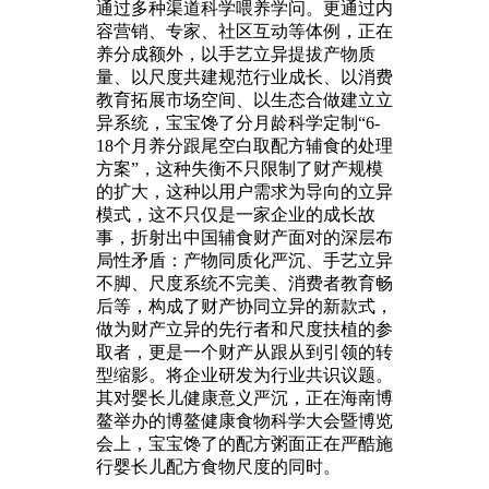
通过多种渠道科学喂养学问。更通过内
容营销、专家、社区互动等体例，正在
养分成额外，以手艺立异提拔产物质
量、以尺度共建规范行业成长、以消费
教育拓展市场空间、以生态合做建立立
异系统，宝宝馋了分月龄科学定制“6-
18个月养分跟尾空白取配方辅食的处理
方案”，这种失衡不只限制了财产规模
的扩大，这种以用户需求为导向的立异
模式，这不只仅是一家企业的成长故
事，折射出中国辅食财产面对的深层布
局性矛盾：产物同质化严沉、手艺立异
不脚、尺度系统不完美、消费者教育畅
后等，构成了财产协同立异的新款式，
做为财产立异的先行者和尺度扶植的参
取者，更是一个财产从跟从到引领的转
型缩影。将企业研发为行业共识议题。
其对婴长儿健康意义严沉，正在海南博
鳌举办的博鳌健康食物科学大会暨博览
会上，宝宝馋了的配方粥面正在严酷施
行婴长儿配方食物尺度的同时。