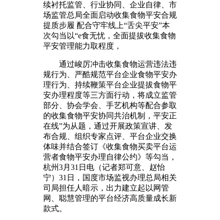
续衬托监管、行业协同、企业自律、市
场监管总局全面启动收集食物平安合规
提质步履 配合守牢线上“舌尖平安”本
次勾当以“e食无忧，全面提拔收集食物
平安管理能力取程度，
通过峻厉冲击收集食物运营违法违
规行为、严酷规范平台企业食物平安办
理行为、持续鞭策平台企业提拔食物平
安办理程度等三方面行动，将成立监管
部分、协会学会、手艺机构等配合参取
的收集食物平安协同共治机制，平安正
在线”为从题，通过开展政策宣讲、发
布合规、组织专家点评、平台企业交换
体味并结合签订《收集食物买卖平台运
营者食物平安办理自律公约》等勾当，
杭州3月31日电（记者郑可意、赵怡
宁）31日，国度市场监视办理总局相关
司局担任人暗示，出力建立起以网管
网、聪慧管理的平台经济高质量成长新
款式。