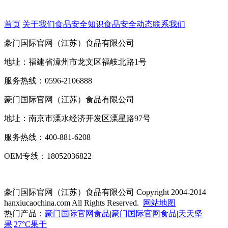
首页
关于我们
食品安全知识
食品安全动态
联系我们
豪门国际官网（江苏）食品有限公司
地址：福建省漳州市龙文区福岐北路1号
服务热线：0596-2106888
豪门国际官网（江苏）食品有限公司
地址：南京市溧水经济开发区溧星路97号
服务热线：400-881-6208
OEM专线：18052036822
豪门国际官网（江苏）食品有限公司
Copyright 2004-2014
hanxiucaochina.com All Rights Reserved.
网站地图
热门产品：
豪门国际官网食品
|
豪门国际官网食品
|
天天坚
果
|
27°C果干