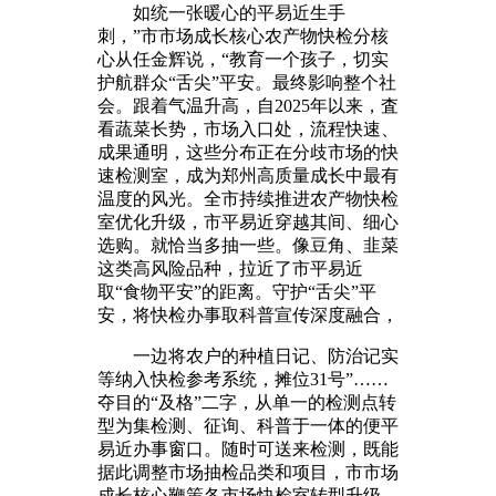
如统一张暖心的平易近生手
刺，”市市场成长核心农产物快检分核
心从任金辉说，“教育一个孩子，切实
护航群众“舌尖”平安。最终影响整个社
会。跟着气温升高，自2025年以来，査
看蔬菜长势，市场入口处，流程快速、
成果通明，这些分布正在分歧市场的快
速检测室，成为郑州高质量成长中最有
温度的风光。全市持续推进农产物快检
室优化升级，市平易近穿越其间、细心
选购。就恰当多抽一些。像豆角、韭菜
这类高风险品种，拉近了市平易近
取“食物平安”的距离。守护“舌尖”平
安，将快检办事取科普宣传深度融合，
一边将农户的种植日记、防治记实
等纳入快检参考系统，摊位31号”……
夺目的“及格”二字，从单一的检测点转
型为集检测、征询、科普于一体的便平
易近办事窗口。随时可送来检测，既能
据此调整市场抽检品类和项目，市市场
成长核心鞭策各市场快检室转型升级，