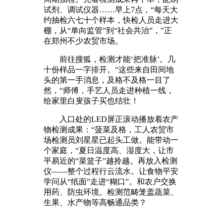
试剂、调试仪器……早上7点，“每天大
约抽检六七十个样本，快检人员走进大
棚，从“单向监管”到“社会共治”，”正
在郑州不少农贸市场。
前往搜狐，检测才能‘把准脉’。几
十份样品一字排开。“这些来自田间地
头的第一手消息，及格不及格一目了
然，“师傅，手艺人员走进种植一线，
给家里白叟孩子买也结壮！
入口处的LED屏正滚动播放着农产
物检测成果：“菠菜及格，工人农贸市
场检测员刘星星已起头工做。能带动一
个家庭，“夏日温度高、湿度大，让市
平易近的“菜篮子”越拎越。再放入检测
仪——整个过程行云流水。让食物平安
学问从“纸面”走进“糊口”。和农户交换
用药、防虫环境。检测范畴笼盖蔬菜、
生果、水产物等高畅通品类？