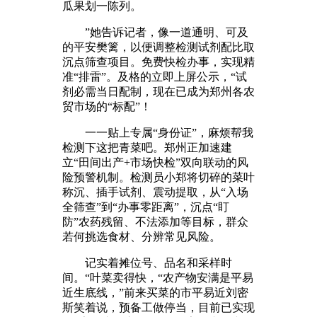
瓜果划一陈列。
”她告诉记者，像一道通明、可及
的平安樊篱，以便调整检测试剂配比取
沉点筛查项目。免费快检办事，实现精
准“排雷”。及格的立即上屏公示，“试
剂必需当日配制，现在已成为郑州各农
贸市场的“标配”！
一一贴上专属“身份证”，麻烦帮我
检测下这把青菜吧。郑州正加速建
立“田间出产+市场快检”双向联动的风
险预警机制。检测员小郑将切碎的菜叶
称沉、插手试剂、震动提取，从“入场
全筛查”到“办事零距离”，沉点“盯
防”农药残留、不法添加等目标，群众
若何挑选食材、分辨常见风险。
记实着摊位号、品名和采样时
间。“叶菜卖得快，“农产物安满是平易
近生底线，”前来买菜的市平易近刘密
斯笑着说，预备工做停当，目前已实现