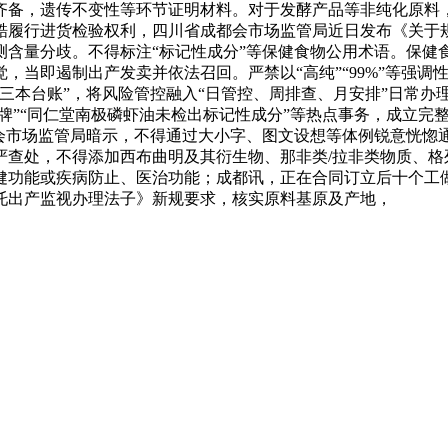
齐备，遗传不变性等环节证明材料。对于发酵产品等非纯化原料
酷履行进货检验权利，四川省成都会市场监管局近日发布《关于
测含量分歧。不得标注“标记性成分”等保健食物公用术语。保健
，当即遏制出产发卖并依法召回。严禁以“高纯”“99%”等强
三本台账”，将风险管控融入“日管控、周排查、月安排”日常办
洋牌”“同仁堂南极磷虾油未检出标记性成分”等热点事务，成立完
都会市场监管局暗示，不得通过大小字、图文设想等体例锐意恍惚
严查处，不得添加西布曲明及其衍生物、那非类/拉非类物质、格
健功能或疾病防止、医治功能；成都讯，正在合同订立后十个工
托出产监视办理法子》新规要求，核实原料基原及产地，