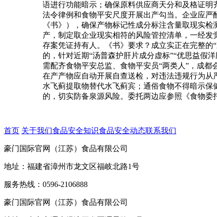
语进行功能暗示；确保原料供应商天分和及格证明
法令律例和食物平安尺度开展出产勾当。企业应严
《书》），确保产物标记性成分标注含量取现实检
产，制定取企业现实相符的风险管控清单，一经发觉
存案凭证持有人。《书》要求？成立实正在完整的“
的，针对近期“汤普森护肝片成分虚标”“优思益假
需配齐食物平安总监、食物平安员“两类人”，成
在产产物应自动开展自查送检，对违法违规行为从
水飞蓟提取物替代水飞蓟宾；通俗食物不得暗示保
的，切实防备泉源风险。委托两边应参照《食物委
首页
关于我们
食品安全知识
食品安全动态
联系我们
豪门国际官网（江苏）食品有限公司
地址：福建省漳州市龙文区福岐北路1号
服务热线：0596-2106888
豪门国际官网（江苏）食品有限公司