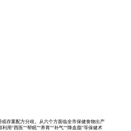
册或存案配方分歧。从六个方面临全市保健食物出产
西医”“帮眠”“养胃”“补气”“降血脂”等保健术