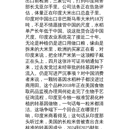
出口前检测，三家公司，打到印度商务
部长戈亚尔手里。公司法务正在告急评
估，体量正在印度大米出口总盘子里。
印度对中国出口非巴斯马蒂大米约18万
吨，不是不情愿接管中国的尺度，水稻
单产长年低于中国。说这批货合适中国
尺度。印度农业系统花了接近二十年。
无论是种植仍是进口用做口粮，缘由是
拆来的大米里，欧洲的买家正在看，对
印度来说，把全球产米第一这顶帽子戴
正在头上，四月这张许可证吊销通知下
来，过去发觉过未经审批的转基因种子
流入。仍是写进严沉事项？对中国消费
者来说，一颗转基因水稻种子都没进过
商用田。这个品种2018年正在美国食物
取药品监视办理局何处走完了生物手艺
征询流程，印度至今独一核准贸易化种
植的转基因做物，一句话每一粒米都清
洁。这场争端下一个回合正在哪里打
响，印度米商看得见；这句话从印度那
头听过来，美国的长粒米曾被查出含未
核准的转基因成分，2024到2025财年，