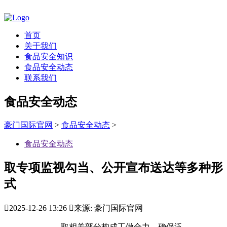
首页
关于我们
食品安全知识
食品安全动态
联系我们
食品安全动态
豪门国际官网
>
食品安全动态
>
食品安全动态
取专项监视勾当、公开宣布送达等多种形
式

2025-12-26 13:26

来源: 豪门国际官网
取相关部分构成工做合力，确保泛