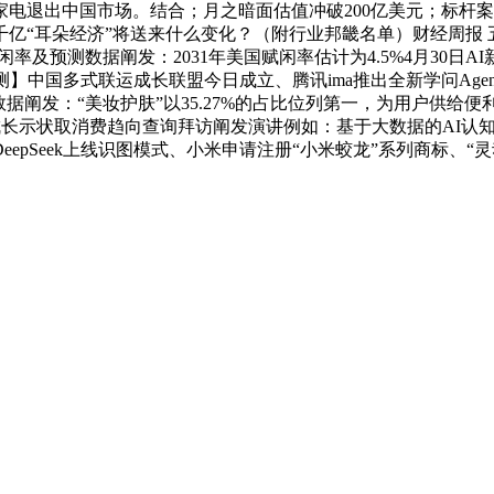
家电退出中国市场。结合；月之暗面估值冲破200亿美元；标杆
亿“耳朵经济”将送来什么变化？（附行业邦畿名单）财经周报
率及预测数据阐发：2031年美国赋闲率估计为4.5%4月30日AI新
多式联运成长联盟今日成立、腾讯ima推出全新学问Agent“cop
据阐发：“美妆护肤”以35.27%的占比位列第一，为用户供给
饮行业成长示状取消费趋向查询拜访阐发演讲例如：基于大数据的AI
epSeek上线识图模式、小米申请注册“小米蛟龙”系列商标、“