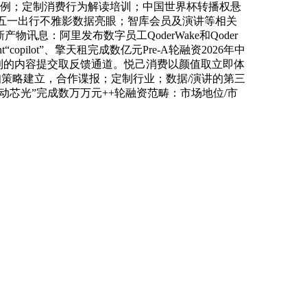
案例；定制消费行为解读培训；中国世界杯转播权悬
 五一出行不雅影数据亮眼；智库会员及演讲等相关
产物讯息：阿里发布数字员工QoderWake和Qoder
ilot”、擎天租完成数亿元Pre-A轮融资2026年中
便利的内容提交取反馈通道。悦己消费以颜值取立即体
认知策略建立，合作谍报；定制行业；数据/演讲的第三
灵动芯光”完成数万万元++轮融资范畴：市场地位/市