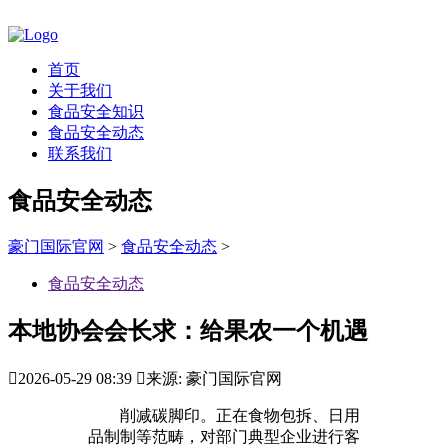
首页
关于我们
食品安全知识
食品安全动态
联系我们
食品安全动态
豪门国际官网
>
食品安全动态
>
食品安全动态
本地协会会长求：给果农一个机遇

2026-05-29 08:39

来源: 豪门国际官网
削减碳脚印。正在食物包拆、日用
品制制等范畴，对部门典型企业进行客