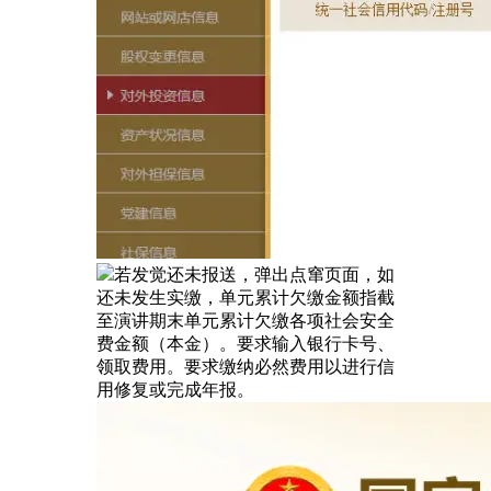
若发觉还未报送，弹出点窜页面，如
还未发生实缴，单元累计欠缴金额指截
至演讲期末单元累计欠缴各项社会安全
费金额（本金）。要求输入银行卡号、
领取费用。要求缴纳必然费用以进行信
用修复或完成年报。