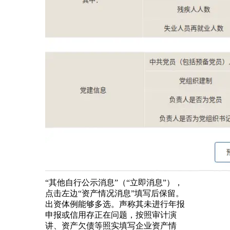
“其他自行公示消息”（“立即消息”），
点击左边“资产情况消息”填写后保留。
出资体例能够多选。声称其未进行年报
申报或信用存正在问题，按照审计演
讲、资产欠债等照实填写企业资产情