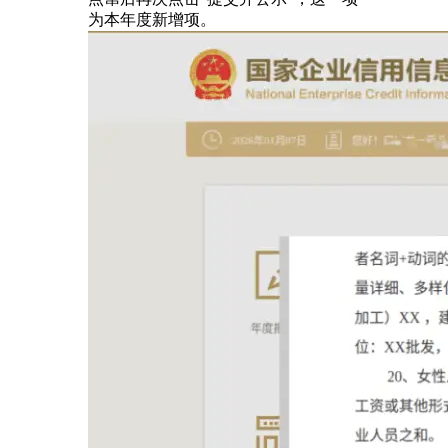
为本年度新增项。