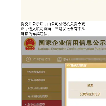
提交并公示后，由公司登记机关责令更
正，进入填写页面，三是发送含有不法
链接的诈骗短信。