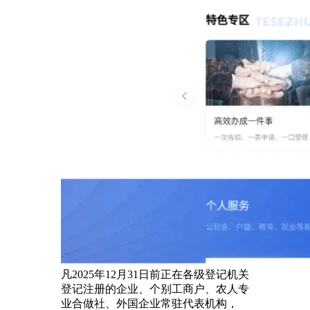
凡2025年12月31日前正在各级登记机关
登记注册的企业、个别工商户、农人专
业合做社、外国企业常驻代表机构，