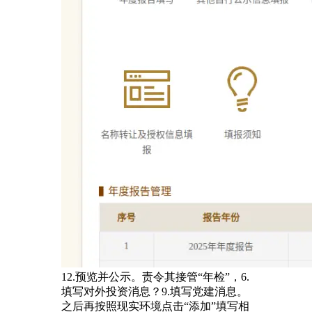
12.预览并公示。责令其接管“年检”，6.
填写对外投资消息？9.填写党建消息。
之后再按照现实环境点击“添加”填写相