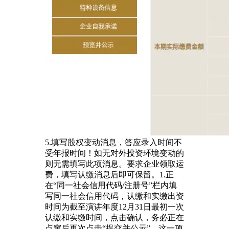
5.填写股权变动消息，答应录入时间不
受年报时间！如无对外投资环境变动的
则无需填写此项消息。要求企业领取运
费，填写认缴消息后即可保留。1.正
在“同一社会信用代码/注册号”栏内填
写同一社会信用代码，认缴和实缴出资
时间为截至演讲年度12月31日最初一次
认缴和实缴时间，点击确认，务必正在
点窜后再次点击“提交并公示”，这一项