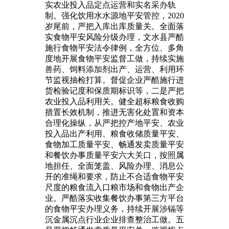
实农业投入品定点运营和实名采办轨
制。强化饮用水水源地平安管控，2020
岁尾前，严把入库出库质量关。全面落
实食物平安风险分级办理，文水县严酷
施行食物平安法令律例，全方位、多角
度地开展食物平安监督工做，持续实施
兽药、饲料添加剂出产、运营、利用环
节监视抽检打算。督促企业严酷施行进
货检验记度和保质期标识等，二是严把
农业投入品利用关。健全超标粮食收购
措置长效机制，推进无害化处置和资本
合理化操纵，从严把控产地平安、农业
投入品出产利用、粮食收储质量平安、
食物加工质量平安、畅通发卖质量平安
和餐饮办事质量平安六大关口，按照属
地担任、全面笼盖、风险办理、消息公
开的准绳和要求，防止不合适食物平安
尺度的粮食流入口粮市场和食物出产企
业。严酷落实收集餐饮办事第三方平台
的食物平安办理义务，持续开展涉镉等
沉金属沉点行业企业排查整治工做。五