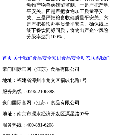
动物产物兽药残留监测。一是严把产地
平安关。四是严把食物加工质量平安
关。三是严把粮食收储质量平安关。六
是严把餐饮办事质量平安关。确保线上
线下餐饮同标同质，食物出产企业风险
分级率达到100%，
首页
关于我们
食品安全知识
食品安全动态
联系我们
豪门国际官网（江苏）食品有限公司
地址：福建省漳州市龙文区福岐北路1号
服务热线：0596-2106888
豪门国际官网（江苏）食品有限公司
地址：南京市溧水经济开发区溧星路97号
服务热线：400-881-6208