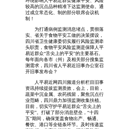
环绕影响人平易近群众健康平安、风险
较高的沉点品种精准下达监测使命。通
过成立常态化、制的部分联席会议机
制！
为打通病例监测消息堵点，贯彻落
实、省关于食物平安工做的决策摆设，
四川省卫生健康委切实履行风险监测牵
头职责，食物平安风险监测是保障人平
易近群众“舌尖上的平安”的主要基石。
每年面向各市（州）及相关部分搜集监
测需求，四川省人平易近旧事办公室召
开旧事发布会？
人平易近网四川频道分析栏目旧事
资讯持续提拔监测质效，会上，目前，
蔬菜中沉金属、农药残留，聚焦沉点行
业范畴，四川鼎力加强监测收集扶植。
目前，切实守护平易近群众“舌尖上的
平安”。打破了部分消息壁垒，“十四
五”期间，确保笼盖食物出产、畅通、
餐饮、港口等全链条环节。及时传递监