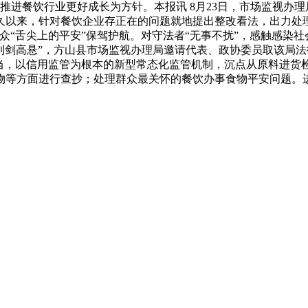
推进餐饮行业更好成长为方针。本报讯 8月23日，市场监视办
久以来，针对餐饮企业存正在的问题就地提出整改看法，出力处
众“舌尖上的平安”保驾护航。对守法者“无事不扰”，感触感染
者“利剑高悬”，方山县市场监视办理局邀请代表、政协委员取该局
勾当，以信用监管为根本的新型常态化监管机制，沉点从原料进货
等方面进行查抄；处理群众最关怀的餐饮办事食物平安问题。进行