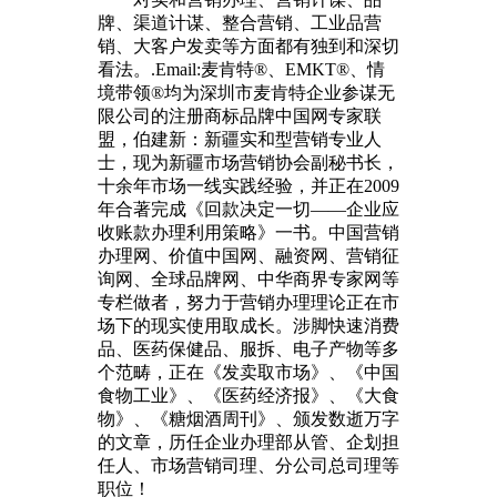
牌、渠道计谋、整合营销、工业品营
销、大客户发卖等方面都有独到和深切
看法。.Email:麦肯特®、EMKT®、情
境带领®均为深圳市麦肯特企业参谋无
限公司的注册商标品牌中国网专家联
盟，伯建新：新疆实和型营销专业人
士，现为新疆市场营销协会副秘书长，
十余年市场一线实践经验，并正在2009
年合著完成《回款决定一切——企业应
收账款办理利用策略》一书。中国营销
办理网、价值中国网、融资网、营销征
询网、全球品牌网、中华商界专家网等
专栏做者，努力于营销办理理论正在市
场下的现实使用取成长。涉脚快速消费
品、医药保健品、服拆、电子产物等多
个范畴，正在《发卖取市场》、《中国
食物工业》、《医药经济报》、《大食
物》、《糖烟酒周刊》、颁发数逝万字
的文章，历任企业办理部从管、企划担
任人、市场营销司理、分公司总司理等
职位！