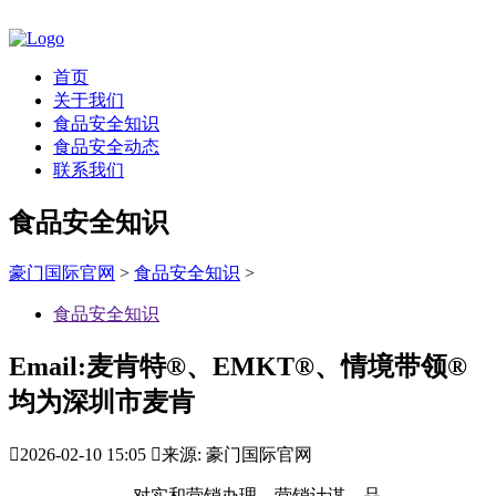
首页
关于我们
食品安全知识
食品安全动态
联系我们
食品安全知识
豪门国际官网
>
食品安全知识
>
食品安全知识
Email:麦肯特®、EMKT®、情境带领®
均为深圳市麦肯

2026-02-10 15:05

来源: 豪门国际官网
对实和营销办理、营销计谋、品