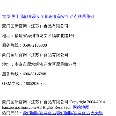
首页
关于我们
食品安全知识
食品安全动态
联系我们
豪门国际官网（江苏）食品有限公司
地址：福建省漳州市龙文区福岐北路1号
服务热线：0596-2106888
豪门国际官网（江苏）食品有限公司
地址：南京市溧水经济开发区溧星路97号
服务热线：400-881-6208
OEM专线：18052036822
豪门国际官网（江苏）食品有限公司
Copyright 2004-2014
hanxiucaochina.com All Rights Reserved.
网站地图
热门产品：
豪门国际官网食品
|
豪门国际官网食品
|
天天坚