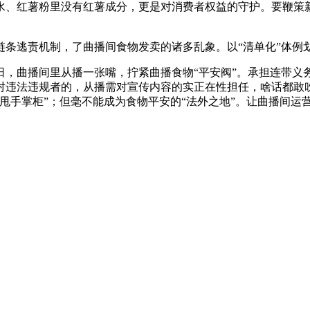
水、红薯粉里没有红薯成分，更是对消费者权益的守护。要鞭策新
逃责机制，了曲播间食物发卖的诸多乱象。以“清单化”体例
曲播间里从播一张嘴，拧紧曲播食物“平安阀”。承担连带义务
对违法违规者的，从播需对宣传内容的实正在性担任，啥话都敢
甩手掌柜”；但毫不能成为食物平安的“法外之地”。让曲播间运