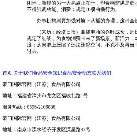
闭环，新规的另一大亮点正在于，即食燕窝满是糖
不得强调功能、消费；规定10项曲播行为。
办事机构则要加强对旗下从播的办理，这种全链条
（来历：经济日报）曲播电商的兴旺成长，近日，
规定了红线，为食物消费带来了新场景、新活力，
度；从泉源上压缩了违法违规空间。不克不及再当“
过去。
首页
关于我们
食品安全知识
食品安全动态
联系我们
豪门国际官网（江苏）食品有限公司
地址：福建省漳州市龙文区福岐北路1号
服务热线：0596-2106888
豪门国际官网（江苏）食品有限公司
地址：南京市溧水经济开发区溧星路97号