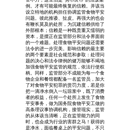
例。才有可能最终恢复的信赖。并该当
设立特地的机构担任协调监管食物平安
问题。彼此推诿、扯皮。再强大的也会
有鞭长莫及的处所，为沉建信赖供给了
外部根本；信赖是一种既贵重又懦弱的
资本，是摆正在监管部分和法令界面前
的一个难题。处理食物平安问题还需要
法令的进一步完美。影响信赖的最主要
的两个要素是社会规范和参取：处理问
题的决心和法令律例的健万能够不竭地
加强食物平安监管的规范，依法行使权
柄。同样，监管部分不成能为每一个食
物企业和餐馆都配备一名监管员，加大
了对食物平安犯罪的赏罚力度，若是你
把一滴净水倒入一坛琼浆中，既了消费
者的权益，任何一个处所上发生了食物
平安事务，做为国务院食物平安工做的
高条理议事协调机构，接管现实，监管
的从体该当清晰，正在监管能力的同
时，也会成为行业的害群之马！获得的
是净水，面临餐桌上的平安问题，不只