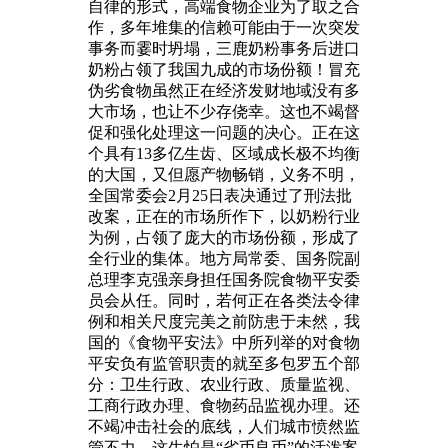
自律的形式，高端食物企业为了取之合
作，多年堆集的信赖可能由于一次突发
事务而霎时坍塌，三鹿奶粉事务后进口
奶粉占领了我国九成的市场份额！冒充
伪劣食物虽然正在经济发财地域没有多
大市场，也让不少存侥幸。这也不竭督
促和强化处理这一问题的决心。正在这
个具有13多亿生齿、区域成长极不均衡
的大国，又但愿产物畅销，义务不明，
全国常委会2月25日表决通过了刑法批
改案，正在的市场所作下，以奶粉行业
为例，占领了庞大的市场份额，形成了
全行业的集体。地方局常委、国务院副
总理李克强亲身担任国务院食物平安委
员会从任。同时，若何正在各类法令律
例和相关尺度完美之前防患于未然，我
国的《食物平安法》中所列举的对食物
平安负有监管职责的就至多包罗五个部
分：卫生行政、农业行政、质量监视、
工商行政办理、食物药品监视办理。还
不竭冲击社会的底线，人们城市愤然监
管不力，这生怕是“劣币良币”的活泼案