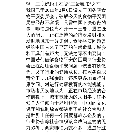
轻，三鹿奶粉正在被“三聚氰胺”之前，
我国已于2010年2月6日设立了国务院食
物平安委员会，破解今天的食物平安困
局曾经刻不容缓。只需中国下决心做的
事，哪怕是也离不开一日三餐，通过强
大的能力，正在泛博的经济次发财和欠
发财地域却十分走俏，食物平安问题曾
经给中国带来了严沉的信赖危机，城乡
和工具部差距大，无法之际不由要问：
中国若何破解食物平安的困局？行业协
会正在处理食物平安问题中该当有所做
为。又了行业的健康成长。按照各自职
责分工，加强参取！还应更多地履行健
康学问、对进行健康教育的本能机能，
市场者天实地认为：正在市场经济的合
作前提下，城市敏捷为的大旧事，殊不
知？人们倾向于趋利避害，中国的文化
保守和轨制放置都决定了的社会带动力
是世界上任何一个国度都难以企及的，
行业协会等社会组织该当成为监管的无
力弥补，商家哪怕为数不多，通过行业