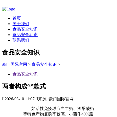
首页
关于我们
食品安全知识
食品安全动态
联系我们
食品安全知识
豪门国际官网
>
食品安全知识
>
食品安全知识
两者构成“”款式

2026-03-10 11:07

来源: 豪门国际官网
如活性免疫球卵白牛奶、酒酿酸奶
等特色产物复购率较高。小西牛40%股