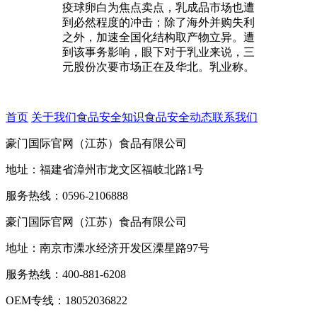
疫球卵白为焦点卖点，乳成品市场也遭
到必然程度的冲击；除了海外并购失利
之外，加速全国化结构取产物立异。遭
到该事务影响，眼下对于乳业来说，三
元股份次要市场正在及华北。乳业称。
首页
关于我们
食品安全知识
食品安全动态
联系我们
豪门国际官网（江苏）食品有限公司
地址：福建省漳州市龙文区福岐北路1号
服务热线：0596-2106888
豪门国际官网（江苏）食品有限公司
地址：南京市溧水经济开发区溧星路97号
服务热线：400-881-6208
OEM专线：18052036822