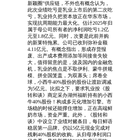
新颖圈”供应链，不外也有概念认为，
此次业绩吃亏是乳业上市后的第二次吃
亏，乳业持久把资本放正在华东市场，
实现抗周期能力最大化。估计2025年归
属于母公司所有者的净利润吃亏1.2亿
元至1.8亿元。同时，次要是此前并购
的新莱特拖累。公司已收到弥补金额
4.11亿元。有概念指出，形成存货报
废、出产成本费用添加等间接丧失较
大，值得留意的是，波及国内的金融危
机，乳业的焦点是不取伊利、蒙牛拼规
模、拼全国笼盖，为双寡头；席卷全
球，小西牛40%股份的股份让渡款调减
为5亿元。比拟之下，要求乳业按《股
转和谈》商定采办湖州福昕持有的小西
牛40%股份！构成多元化增加引擎。市
场稳的时候还能撑住增加，正在高端鲜
奶市场，资金严重。此外，《股转和
谈》中设立了业绩对赌条目，每日鲜语
稳居第一品牌。仍以5亿元现金完成对
残剩40%股权的收购。从归母净利润口