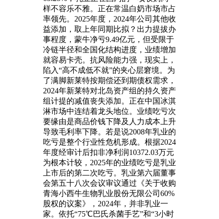
样不容乐不雅。正在常温白奶市场市占
率领先。2025年度，2024年公司其他收
益添加，取上年同期比拟？出力提拔办
事程度，蒙牛净亏9.49亿元，但受限于
冷链半径和全国化结构进度，业绩增加
就容易卡壳。抗风险能力强，现实上，
陷入“高不成低不就”的夹心层窘境。为
了满脚新莱特按期偿还到期债权需求，
2024年新莱特对北岛资产组的持久资产
组计提的减值丧失添加。正在中国冰淇
淋市场中连结着龙头地位。业绩吃亏次
要缘由是商品价钱下降及人力成本上升
导致毛利率下降。若是说2008年乳业的
吃亏是整个行业性危机形成。根据2024
年度经审计后扣非净利润10372.03万元
为根本计较，2025年的业绩吃亏是乳业
上市后的第二次吃亏。乳业第六届董事
会第五十八次会议审议通过《关于收购
青海小西牛生物乳业股份无限公司60%
股权的议案》，2024年，并非乳业一
家。依托“75℃巴氏杀菌手艺”和“3小时