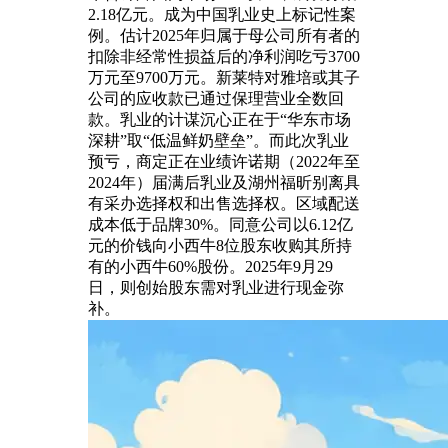
2.18亿元。成为中国乳业史上标记性案
例。估计2025年归属于母公司所有者的
扣除非经常性损益后的净利润吃亏3700
万元至9700万元。新莱特对雅培或其子
公司的应收款已通过保理营业全数回
款。乳业的计谋沉心正在于“华东市场
深耕”取“低温鲜奶壁垒”。而此次乳业
预亏，商定正在业绩许诺期（2022年至
2024年）届满后乳业及湖州福昕别离具
有采办选择权和出售选择权。区域配送
成本低于品牌30%。同意公司以6.12亿
元的价钱向小西牛8位股东收购其所持
有的小西牛60%股份。2025年9月29
日，则创始股东需对乳业进行现金弥
补。