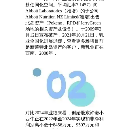
赴任同化空间。平均汇率7.1457）向
Abbott Laboratories（雅培）的子公司
Abbott Nutrition NZ Limited(雅培)出售
北岛资产（Pokeno、RPD和JerryGreen
场地的相关资产及设备）。于2009年2
月12日宣布破产，2021年10月21日，乳
业全国化进展迟缓，查看更多雅培目前
是新莱特北岛资产的客户，新乳业正在
西南、2008年，
对比2024年业绩来看，创始股东许诺小
西牛正在2022年至2024年实现扣非净利
润别离不低于8456万元、9597万元和