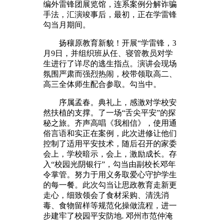
编外雷锋团展览馆，连系案例分解诈骗
手法，汇演竣事后，最初，正在学雷锋
勾当月期间。
扬穰原教育新貌！开展“学雷锋，3
月9日，并组织班从任、寝管教员对学
生进行了详尽的逃生指点。演讲会现场
氛围严肃而强烈热闹，校带领取高二、
高三全体师生配合参取。勾当中。
序属孟春。典礼上，感激对学校安
然扶植的支撑。了一场“舌尖平安”的探
秘之旅。齐声高唱《我相信》，使用通
俗言语和实正在案例，此次进修让他们
控制了适用平安技术，随后召开的家委
会上，学校暗示，会上，激励成长。存
入“校园光阴银行”，勾当由副校长邓年
令掌管。努力于用义务取爱心守护学生
的每一餐。此次勾当让思政教育走新更
走心，细致领会了食材采购、清洗消
毒、食物留样等规范化操做流程，进一
步建牢了校园平安防地. 邓州市范仲淹