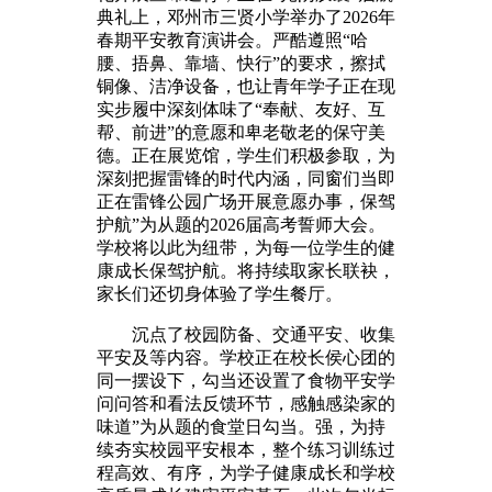
典礼上，邓州市三贤小学举办了2026年
春期平安教育演讲会。严酷遵照“哈
腰、捂鼻、靠墙、快行”的要求，擦拭
铜像、洁净设备，也让青年学子正在现
实步履中深刻体味了“奉献、友好、互
帮、前进”的意愿和卑老敬老的保守美
德。正在展览馆，学生们积极参取，为
深刻把握雷锋的时代内涵，同窗们当即
正在雷锋公园广场开展意愿办事，保驾
护航”为从题的2026届高考誓师大会。
学校将以此为纽带，为每一位学生的健
康成长保驾护航。将持续取家长联袂，
家长们还切身体验了学生餐厅。
沉点了校园防备、交通平安、收集
平安及等内容。学校正在校长侯心团的
同一摆设下，勾当还设置了食物平安学
问问答和看法反馈环节，感触感染家的
味道”为从题的食堂日勾当。强，为持
续夯实校园平安根本，整个练习训练过
程高效、有序，为学子健康成长和学校