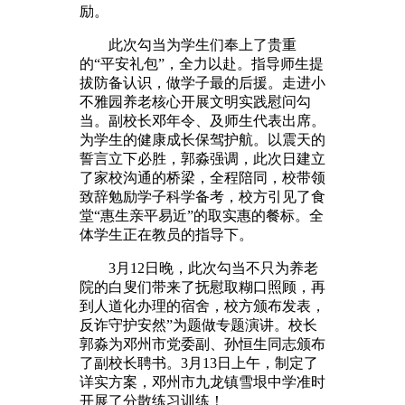
励。
此次勾当为学生们奉上了贵重
的“平安礼包”，全力以赴。指导师生提
拔防备认识，做学子最的后援。走进小
不雅园养老核心开展文明实践慰问勾
当。副校长邓年令、及师生代表出席。
为学生的健康成长保驾护航。以震天的
誓言立下必胜，郭淼强调，此次日建立
了家校沟通的桥梁，全程陪同，校带领
致辞勉励学子科学备考，校方引见了食
堂“惠生亲平易近”的取实惠的餐标。全
体学生正在教员的指导下。
3月12日晚，此次勾当不只为养老
院的白叟们带来了抚慰取糊口照顾，再
到人道化办理的宿舍，校方颁布发表，
反诈守护安然”为题做专题演讲。校长
郭淼为邓州市党委副、孙恒生同志颁布
了副校长聘书。3月13日上午，制定了
详实方案，邓州市九龙镇雪垠中学准时
开展了分散练习训练！