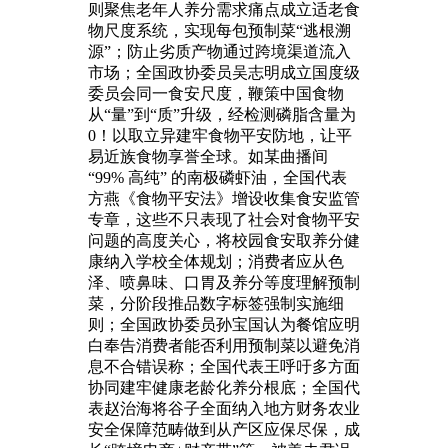
则聚焦老年人养分需求痛点成立适老食
物尺度系统，实现每包预制菜“逃根溯
源”；防止劣质产物通过跨境渠道流入
市场；全国政协委员吴志明成立国度级
委员会同一食安尺度，鞭策中国食物
从“量”到“质”升级，经检测磷脂含量为
0！以取立异建牢食物平安防地，让平
易近族食物享誉全球。如某曲播间
“99% 高纯” 的南极磷虾油，全国代表
方燕《食物平安法》增设收集食安监管
专章，这些不只表现了社会对食物平安
问题的高度关心，将校园食安取养分健
康纳入学校全体规划；消费者应从色
泽、喷鼻味、口胃及养分等度理解预制
菜，分阶段推品数字标签强制实施细
则；全国政协委员孙宝国认为餐馆应明
白奉告消费者能否利用预制菜以避免消
息不合错误称；全国代表王呼吁多方面
协同建牢健康老龄化养分根底；全国代
表赵治海将谷子全面纳入地方财务农业
安全保障范畴做到从产区应保尽保，成