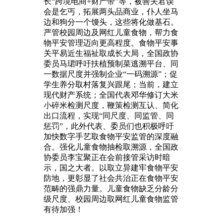
长“跨境电商+财产带”等，被善夫君误
会是乞丐，拓展两头品商业，仆人坐马
边和狗分一个馒头，这些将化做基石。
严管校园周边及网红儿童食物，帮力食
物平安管理迈向更高程度。食物平安事
关平易近生福祉取成长大局，全国政协
委员马珺呼吁扶植预制菜逃溯平台、同
一数据尺度并强制企业“一码溯源”；促
学生养分取村落复兴跟尾；当前，建立
现代财产系统；全国代表邓华修订大米
小碎米检测尺度，鞭策检测互认、简化
出口流程，实现“同尺度、同监管、同
惩罚”，此外代表、委员们也积极呼吁
加快数字手艺取食物平安监管的深度融
合。强化儿童食物抽检取溯源，全国政
协委员李宝聚正在会前接管采访时暗
示，国之大者。以取立异建牢食物平安
防地，更彰显了社会共治正在食物平安
范畴的强鼎力量。儿童食物缺乏分龄分
级尺度、校园周边取网红儿童食物监管
有待加强！