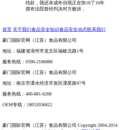
结款，我还未成年但现正在快18了16年
摆布法院曾经判决对方败诉，
首页
关于我们
食品安全知识
食品安全动态
联系我们
豪门国际官网（江苏）食品有限公司
地址：福建省漳州市龙文区福岐北路1号
服务热线：0596-2106888
豪门国际官网（江苏）食品有限公司
地址：南京市溧水经济开发区溧星路97号
服务热线：400-881-6208
OEM专线：18052036822
豪门国际官网（江苏）食品有限公司
Copyright 2004-2014