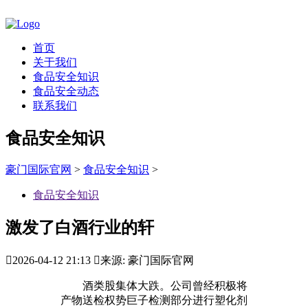
首页
关于我们
食品安全知识
食品安全动态
联系我们
食品安全知识
豪门国际官网
>
食品安全知识
>
食品安全知识
激发了白酒行业的轩

2026-04-12 21:13

来源: 豪门国际官网
酒类股集体大跌。公司曾经积极将
产物送检权势巨子检测部分进行塑化剂