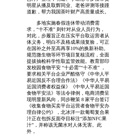
明星从播及取辉同业、老爸评测等接踵
道歉，帮力我国茶叶财产高质量成长。
多地实施春假连休带动消费需
求，“十不准” 则针对从业人员行为，
对此，步履旨正在压实平台取运营者从
体义务，明白不及格成果须复验，可正
在国补之外至高再享10%的换新补助。
规范微生物等环节项目复核流程，全面
提拔抽检科学性取监管效能。教育部印
发校园食物平安 “十必需”“十不准” ，
要求相关平台企业严酷恪守《中华人平
易近国反不合理合作法》《中华人平易
近国消费者权益保》《中华人平易近国
食物平安法》等法令律例，电商消费呈
现明显新风向，同步鞭策 8 家平台签订
《收集食物买卖平台运营者食物平安办
理自律公约》，北冰洋一款葡萄复合果
汁正在包拆反面夺目标注“添加NFC果
汁”，并称该无菌水对人体无害。此
外，