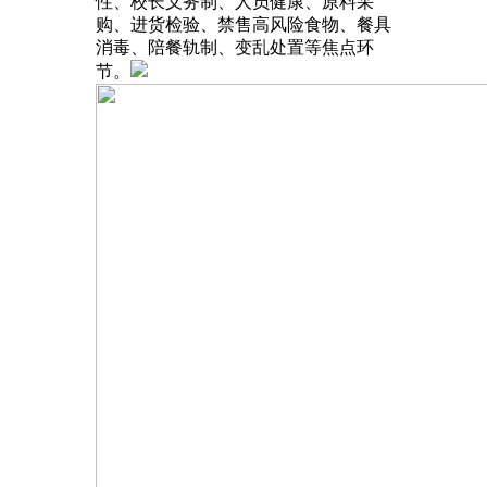
性、校长义务制、人员健康、原料采
购、进货检验、禁售高风险食物、餐具
消毒、陪餐轨制、变乱处置等焦点环
节。