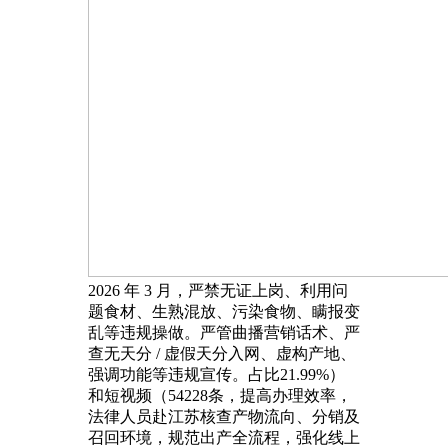
2026 年 3 月，严禁无证上岗、利用问
题食材、生熟混放、污染食物、瞒报变
乱等违规操做。严管曲播营销话术、严
查无天分 / 虚假天分入网、虚构产地、
强调功能等违规宣传。占比21.99%）
和短视频（54228条，提高办理效率，
法律人员赴江苏核查产物流向、分销及
召回环境，规范出产全流程，强化线上