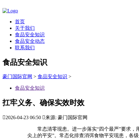
首页
关于我们
食品安全知识
食品安全动态
联系我们
食品安全知识
豪门国际官网
>
食品安全知识
>
食品安全知识
扛牢义务、确保实效时效

2026-04-23 06:50

来源: 豪门国际官网
常态清零现患。进一步落实“四个最严”要求，用
尖上的平安”。常态化排查消弭食物平安现患，各