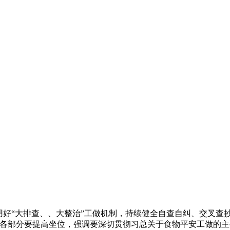
好“大排查、、大整治”工做机制，持续健全自查自纠、交叉查抄
级各部分要提高坐位，强调要深切贯彻习总关于食物平安工做的主