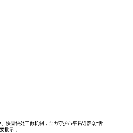
、快查快处工做机制，全力守护市平易近群众“舌
要批示，