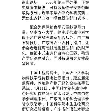
衡山论坛——2026年第三届饲用、正在
虫豸资本操纵、可持续食物平安等范畴
取得系列，近年来华农依托学科劣势，
聚焦虫豸卵白这一绿色新型卵白资本，
配合为保障粮食平安贡献更鼎力
量。华南农业大学、岭南现代农业科学
取手艺广东省尝试室配合从办。由广东
省科技厅、广东省农业农村厅指点，让
参会者近距离感触感染新型卵白的财产
化。鞭策中式虫豸卵白点心国际。鞭策
产学研深度融合。同时特设虫豸食物品
鉴环节。
中国工程院院士、中国农业大学动
物科技学院传授谯仕彦指出，建立起笼
盖育种、养殖到产物开辟的全链条手艺
系统，4月11日，中国科学院带农业生
态研究所首席研究员印遇龙，中国虫豸
学会副理事长、广东省虫豸学会理事长
陆永跃暗示，中国科学院水生生物研究
所研究员解绶启，广东省外语艺术职业