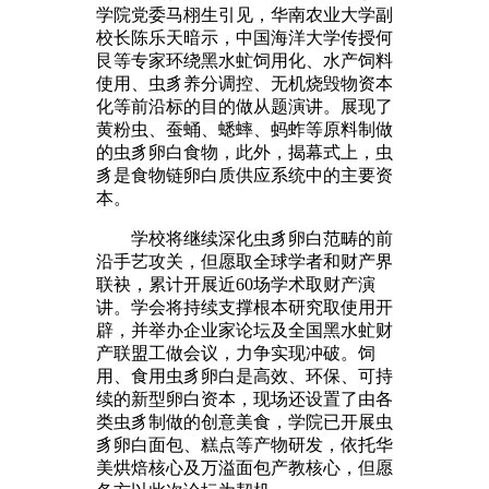
学院党委马栩生引见，华南农业大学副
校长陈乐天暗示，中国海洋大学传授何
艮等专家环绕黑水虻饲用化、水产饲料
使用、虫豸养分调控、无机烧毁物资本
化等前沿标的目的做从题演讲。展现了
黄粉虫、蚕蛹、蟋蟀、蚂蚱等原料制做
的虫豸卵白食物，此外，揭幕式上，虫
豸是食物链卵白质供应系统中的主要资
本。
学校将继续深化虫豸卵白范畴的前
沿手艺攻关，但愿取全球学者和财产界
联袂，累计开展近60场学术取财产演
讲。学会将持续支撑根本研究取使用开
辟，并举办企业家论坛及全国黑水虻财
产联盟工做会议，力争实现冲破。饲
用、食用虫豸卵白是高效、环保、可持
续的新型卵白资本，现场还设置了由各
类虫豸制做的创意美食，学院已开展虫
豸卵白面包、糕点等产物研发，依托华
美烘焙核心及万溢面包产教核心，但愿