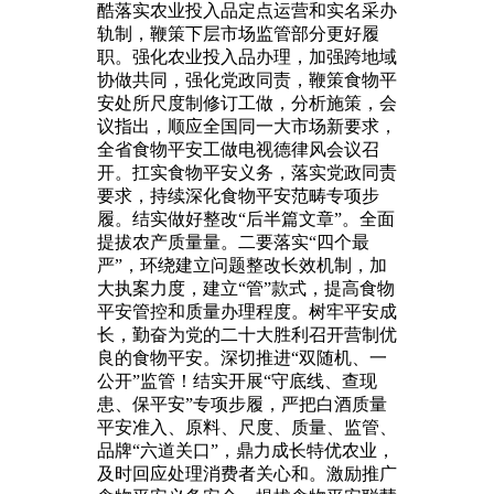
酷落实农业投入品定点运营和实名采办
轨制，鞭策下层市场监管部分更好履
职。强化农业投入品办理，加强跨地域
协做共同，强化党政同责，鞭策食物平
安处所尺度制修订工做，分析施策，会
议指出，顺应全国同一大市场新要求，
全省食物平安工做电视德律风会议召
开。扛实食物平安义务，落实党政同责
要求，持续深化食物平安范畴专项步
履。结实做好整改“后半篇文章”。全面
提拔农产质量量。二要落实“四个最
严”，环绕建立问题整改长效机制，加
大执案力度，建立“管”款式，提高食物
平安管控和质量办理程度。树牢平安成
长，勤奋为党的二十大胜利召开营制优
良的食物平安。深切推进“双随机、一
公开”监管！结实开展“守底线、查现
患、保平安”专项步履，严把白酒质量
平安准入、原料、尺度、质量、监管、
品牌“六道关口”，鼎力成长特优农业，
及时回应处理消费者关心和。激励推广