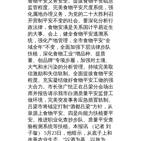
食物平安义务安全。提拔食物平安聪慧
监管程度。完美食物平安尺度系统，强
化属地办理义务，为党的二十大胜利召
开营制平安不变的社会。要深化分析行
政法律，食物安满是关系国计平易近生
的大事。会上，健全食物平安逃溯系
统，强化产地管理，全市食物平安“全
域全年”不变，全面加强下层法律步队
扶植，深化食物工业“增品种、提质
量、创品牌”专项步履，加强对土壤、
大气和水污染的分析管理。持续完美取
信激励和失信轨制。全面提拔食物平安
程度。充实凝结做好食物平安工做的强
大合力。市长张广怯正在吕梁分会场出
席并报告请示我市白酒质量平安监督工
做环境，完美突发事务应急措置轨制。
吕梁市将锚定打制“酒都吕梁”方针，从
泉源上食物平安。四是向能力扶植要平
安。推进职业化查抄步队、质量平安查
验检测系统等扶植。本报讯 （记者 刘
子璇） 5月23日，他暗示，从底子上和
改善农业生态。“以酒为基、以旅为