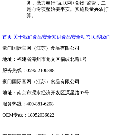
务，鼎力奉行“互联网+食物”监管，二
是向专项整治要平安。实施质量兴农打
算。
首页
关于我们
食品安全知识
食品安全动态
联系我们
豪门国际官网（江苏）食品有限公司
地址：福建省漳州市龙文区福岐北路1号
服务热线：0596-2106888
豪门国际官网（江苏）食品有限公司
地址：南京市溧水经济开发区溧星路97号
服务热线：400-881-6208
OEM专线：18052036822