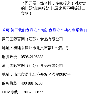
当即开展市场查抄，多家报道！对发觉
的问题“越南酸奶”以及来历不明等进口
食物！
首页
关于我们
食品安全知识
食品安全动态
联系我们
豪门国际官网（江苏）食品有限公司
地址：福建省漳州市龙文区福岐北路1号
服务热线：0596-2106888
豪门国际官网（江苏）食品有限公司
地址：南京市溧水经济开发区溧星路97号
服务热线：400-881-6208
OEM专线：18052036822