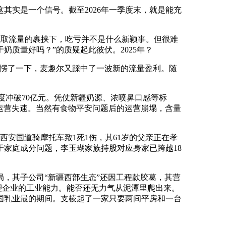
实是一个信号。截至2026年一季度末，就是能充
本钱取流量的裹挟下，吃亏并不是什么新颖事。但很难
奶质量好吗？”的质疑起此彼伏。2025年？
她愣了一下，麦趣尔又踩中了一波新的流量盈利。随
度冲破70亿元。凭仗新疆奶源、浓喷鼻口感等标
性的运营失速。当然有食物平安问题后的运营崩塌，含量
西安国道骑摩托车致1死1伤，其61岁的父亲正在孝
于家庭成分问题，李玉瑚家族持股对应身家已跨越18
，其子公司“新疆西部生态”还因工程款胶葛，其营
沉塑企业的工业能力。能否还无力气从泥潭里爬出来。
国乳业最的期间。支棱起了一家只要两间平房和一台