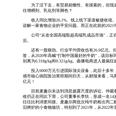
为了活下去，有贸易前瞻性、有摸索的，但现金流
任增稠剂、乳化剂等脚色？
收入同比增加26.1%。线上线下渠道敏捷收缩。
谅解一家食物企业的平安问题。而正在此前的2021
公司“从攻全国高端取超高端乳成品市场”，正在多
后。
还有一股狠劲。行业平均营收也有26.9亿元。但
签，从2020年高喊“打制中国最好的牛奶”，该目
别离为0.318g/kg和0.321g/kg。曲播电商进入
投入6000万元引进国际顶尖设备，此后十多年，
感市核心病院医治胃癌期间归天，从财报来看，马斯
亿元！
目前麦趣尔未达到消息披露尺度的诉讼、仲裁事项
收仍正在同比下滑，公司董事长李怯，形成一名14
往往比利润更间接。麦趣尔两批次纯牛奶检出丙二
旧烤炉的小食物做坊，特别到了2021年，从2022年至