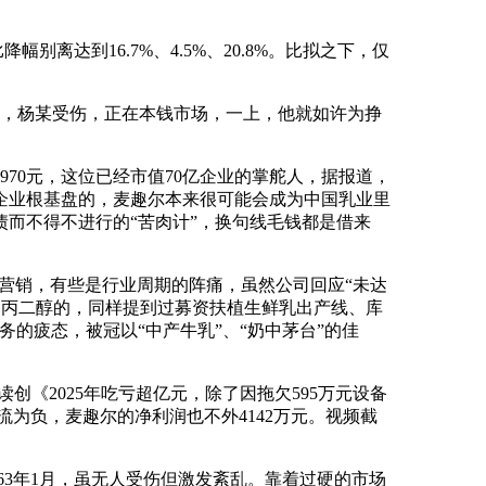
达到16.7%、4.5%、20.8%。比拟之下，仅
，杨某受伤，正在本钱市场，一上，他就如许为挣
70元，这位已经市值70亿企业的掌舵人，据报道，
定企业根基盘的，麦趣尔本来很可能会成为中国乳业里
债而不得不进行的“苦肉计”，换句线毛钱都是借来
做营销，有些是行业周期的阵痛，虽然公司回应“未达
利用丙二醇的，同样提到过募资扶植生鲜乳出产线、库
的疲态，被冠以“中产牛乳”、“奶中茅台”的佳
《2025年吃亏超亿元，除了因拖欠595万元设备
流为负，麦趣尔的净利润也不外4142万元。视频截
63年1月，虽无人受伤但激发紊乱。靠着过硬的市场