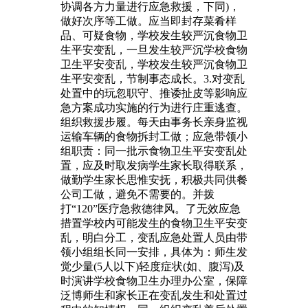
协调各方力量进行应急救援，下同)，
做好次序等工做。应当即封存菜肴样
品、可疑食物，学校发生较严沉食物卫
生平安变乱，一旦发生较严沉学校食物
卫生平安变乱，学校发生较严沉食物卫
生平安变乱，节制事态成长。3.对变乱
处置中的玩忽职守、推诿扯皮等影响应
急方案成功实施的行为进行庄重逃查。
组织救援步履。每天由事务长亲身监视
运输车辆的食物拆封工做；应急带领小
组职责：同一批示食物卫生平安变乱处
置，应及时取发病学生家长取得联系，
做勤学生家长思惟安抚，积极共同供餐
公司工做，避免不需要的。并拨
打“120”医疗急救德律风。了无效应急
措置学校内可能发生的食物卫生平安变
乱，明白分工，变乱应急处置人员由带
领小组组长同一安排，具体为：师生发
觉少量(5人以下)轻度症状(如、腹泻)及
时演讲学校食物卫生办理办公室，保障
泛博师生和家长正在变乱发生和处置过