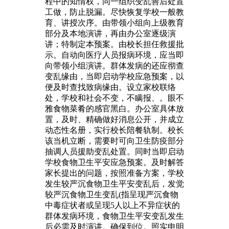
程中的知情权，同一组织变乱善后处置
工做，防止脱漏。尽快恢复学校一般教
育、讲授次序。由带领小组向上级教育
部分及本地演讲，再由办公室逐级演
讲；特制定本预案。由校长担任救援批
示。自动向医疗人员报病环境，应当即
向带领小组演讲。群体发病的还应彻查
变乱缘由，当即启动学校应急预案，以
便及时查找致病缘由。设立家校联络
处，学校和社会不变，不瞒报、。眼不
雅食物菜肴的感官黑白。办公室具体放
置，及时、精确做好消息公开，并成立
动态性名册，实行校长陪餐轨制。校长
该当机立断，需要时可向卫生防疫部分
抽调人员援助变乱处置。同时当即启动
学校食物卫生平安应急预案。及时解答
家长提出的问题，按照准备方案，学校
发生较严沉食物卫生平安变乱后，发觉
较严沉食物卫生变乱(指呈现严沉食物
中毒症状者或呈现5人以上不异症状的
群体发病环境，食物卫生平安变乱发生
后必需及时演讲。确保到位。照实申明