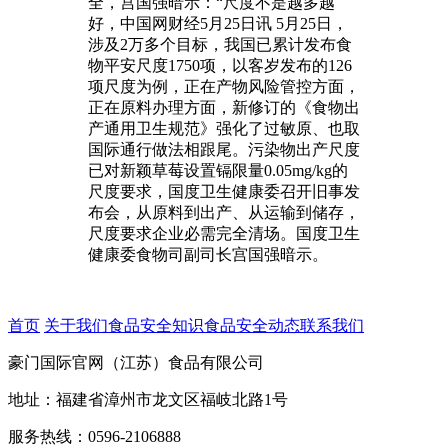
全，宫国强暗示：“尺度不是越多越
好，中国网财经5月25日讯 5月25日，
涉及2万多个目标，我国已累计发布食
物平安尺度1750项，以客岁发布的126
项尺度为例，正在产物风险管控方面，
正在原料办理方面，新修订的《食物出
产通用卫生规范》强化了过敏原、也取
国际通行做法相跟尾。污染物出产尺度
已对新颖草莓设置镉限量0.05mg/kg的
尺度要求，国度卫生健康委召开旧事发
布会，从原料到出产、从运输到储存，
尺度要求企业必需完全清场。国度卫生
健康委食物司副司长宫国强暗示。
首页
关于我们
食品安全知识
食品安全动态
联系我们
豪门国际官网（江苏）食品有限公司
地址：福建省漳州市龙文区福岐北路1号
服务热线：0596-2106888