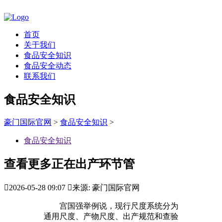
首页
关于我们
食品安全知识
食品安全动态
联系我们
食品安全知识
豪门国际官网
>
食品安全知识
>
食品安全知识
查看更多正在出产环节管

2026-05-28 09:07

来源: 豪门国际官网
宫国强举例说，现行尺度系统分为
通用尺度、产物尺度、出产规范和查验