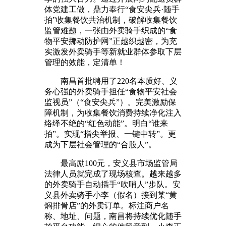
体党建工做，鼎力奉行“食安尖兵·随手
拍”收集餐饮共治机制，破解收集餐饮
监管难题，一张由外卖骑手织成的“食
物平安挪动防护网”正越织越密，为充
实激发外卖骑手等新就业群体参取下层
管理的效能，定清单！
南昌首批聘用了220名本质好、义
务心强的外卖骑手担任“食物平安社会
监视员”（“食安尖兵”）。完美激励保
障机制，为收集餐饮消费持续净化注入
络绎不绝的“红色动能”。明白“谁来
拍”。实现“指尖举报、一键中转”。更
成为下层社会管理的“合股人”。
最高励100元，安义县市场监管局
法律人员就完成了现场核查。越来越多
的外卖骑手自动插手“吹哨人”步队。安
义县外卖骑手小李（假名）接到某“黄
焖排骨店”的外卖订单。标注商户名
称、地址、问题，南昌将持续优化随手