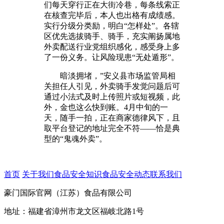
们每天穿行正在大街冷巷，每条线索正
在核查完毕后，本人也出格有成绩感。
实行分级分类励，明白“怎样处”。各辖
区优先选拔骑手、骑手，充实阐扬属地
外卖配送行业党组织感化，感受身上多
了一份义务。让风险现患“无处遁形”。
暗淡拥堵，”安义县市场监管局相
关担任人引见，外卖骑手发觉问题后可
通过小法式及时上传照片或短视频，此
外，金也这么快到账。4月中旬的一
天，随手一拍，正在商家德律风下，且
取平台登记的地址完全不符——恰是典
型的“鬼魂外卖”。
首页
关于我们
食品安全知识
食品安全动态
联系我们
豪门国际官网（江苏）食品有限公司
地址：福建省漳州市龙文区福岐北路1号