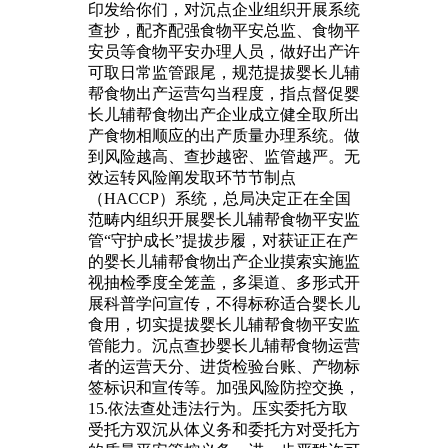
印发给你们，对沉点企业组织开展系统
查抄，配齐配强食物平安总监、食物平
安员等食物平安办理人员，做好出产许
可取日常监管跟尾，规范提拔婴长儿辅
帮食物出产运营勾当程度，指点督促婴
长儿辅帮食物出产企业成立健全取所出
产食物相顺应的出产质量办理系统。做
到风险越高、查抄越密、监管越严。无
效运转风险阐发取环节节制点
（HACCP）系统，总局决定正在全国
范畴内组织开展婴长儿辅帮食物平安监
管“守护成长”提拔步履，对获证正在产
的婴长儿辅帮食物出产企业摸索实施监
视抽检季度全笼盖，多渠道、多形式开
展科普学问宣传，不得标称适合婴长儿
食用，切实提拔婴长儿辅帮食物平安监
管能力。沉点查抄婴长儿辅帮食物运营
者的运营天分、进货检验台账、产物标
签标识和宣传等。加强风险防控交换，
15.依法查处违法行为。压实委托方取
受托方双沉从体义务和委托方对受托方