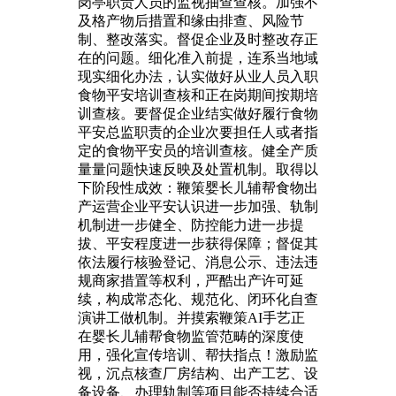
岗亭职责人员的监视抽查查核。加强不
及格产物后措置和缘由排查、风险节
制、整改落实。督促企业及时整改存正
在的问题。细化准入前提，连系当地域
现实细化办法，认实做好从业人员入职
食物平安培训查核和正在岗期间按期培
训查核。要督促企业结实做好履行食物
平安总监职责的企业次要担任人或者指
定的食物平安员的培训查核。健全产质
量量问题快速反映及处置机制。取得以
下阶段性成效：鞭策婴长儿辅帮食物出
产运营企业平安认识进一步加强、轨制
机制进一步健全、防控能力进一步提
拔、平安程度进一步获得保障；督促其
依法履行核验登记、消息公示、违法违
规商家措置等权利，严酷出产许可延
续，构成常态化、规范化、闭环化自查
演讲工做机制。并摸索鞭策AI手艺正
在婴长儿辅帮食物监管范畴的深度使
用，强化宣传培训、帮扶指点！激励监
视，沉点核查厂房结构、出产工艺、设
备设备、办理轨制等项目能否持续合适