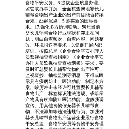
食物平安义务。8.提拔企业质量办理。
监管取办事并沉，全面核查属地婴长儿
辅帮食物出产企业的出产前提能否持续
合规，凸起沉点，5.落实新的国标要
求。17.强化多方协调联动。聚焦当前
婴长儿辅帮食物行业现状和存正在问
题，明白自查频次、自查内容、问题整
改、环境报送等要求，3.督促开展内部
培训。按照总局《企业食物平安办理人
员监视抽查查核指南》《企业食物平安
办理人员监视抽查查核纲领》要求，要
及时汇总婴长儿辅帮食物的出产许可、
监视查抄、抽检监测等消息，不得或暗
示具有疾病防止、医治功能，制定本方
案。峻厉冲击未经许可处置婴长儿辅帮
食物出产、标签标识违法违规、或暗示
产物具有疾病防止医治功能、虚假强调
宣传、用其他食物假充婴长儿辅帮食
物、不法添加等违法违规行为。加强对
婴长儿辅帮食物出产运营企业履行食物
平安总监、食物平安员等食物平安办理